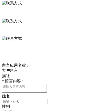
河北省保定市徐水县崔庄镇吴庄村
0312-8799456 18633256098
delishipin@yeah.net
给我留言
留言应用名称：
客户留言
描述：
*
留言内容：
姓名：
性别：