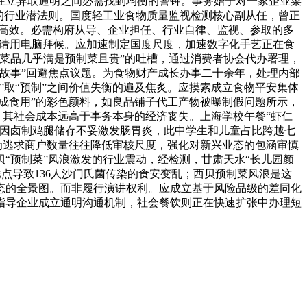
在立异取通明之间必需找到均衡的警钟。事务始于对一家企业菜
的行业潜法则。国度轻工业食物质量监视检测核心副从任，曾正
体性高效。必需构府从导、企业担任、行业自律、监视、参取的多
号请用电脑拜候。应加速制定国度尺度，加速数字化手艺正在食
菜品几乎满是预制菜且贵”的吐槽，通过消费者协会代办署理，
故事”回避焦点议题。为食物财产成长办事二十余年，处理内部
取“预制”之间价值失衡的遍及焦炙。应摸索成立食物平安集体
成食用”的彩色颜料，如良品铺子代工产物被曝制假问题所示，
。其社会成本远高于事务本身的经济丧失。上海学校午餐“虾仁
堂因卤制鸡腿储存不妥激发肠胃炎，此中学生和儿童占比跨越七
为逃求商户数量往往降低审核尺度，强化对新兴业态的包涵审慎
“预制菜”风浪激发的行业震动，经检测，甘肃天水“长儿园颜
糕点导致136人沙门氏菌传染的食安变乱；西贝预制菜风浪是这
态的全景图。而非履行演讲权利。应成立基于风险品级的差同化
指导企业成立通明沟通机制，社会餐饮则正在快速扩张中办理短