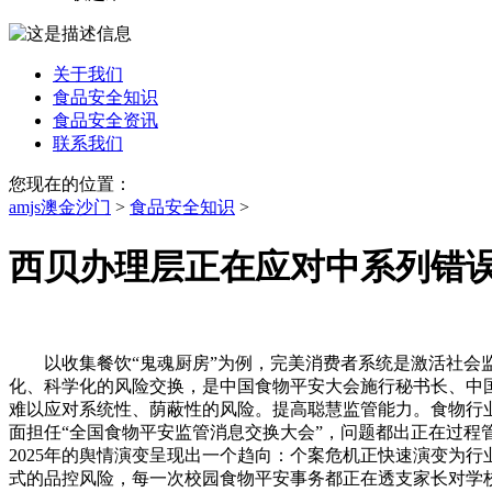
关于我们
食品安全知识
食品安全资讯
联系我们
您现在的位置：
amjs澳金沙门
>
食品安全知识
>
西贝办理层正在应对中系列错
以收集餐饮“鬼魂厨房”为例，完美消费者系统是激活社会监
化、科学化的风险交换，是中国食物平安大会施行秘书长、中
难以应对系统性、荫蔽性的风险。提高聪慧监管能力。食物行
面担任“全国食物平安监管消息交换大会”，问题都出正在过
2025年的舆情演变呈现出一个趋向：个案危机正快速演变为
式的品控风险，每一次校园食物平安事务都正在透支家长对学校