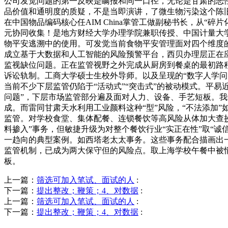
公司发觉问题的第一反映是瞒报和同一口径，无论是甘肃的恶
品价值和通明度的质疑，不是当即演讲，了微生物污染这个陈
在中国物品编码核心任AIM China掌管工做副秘书长，从
元协同收集！是地方财经大学办理学院兼职传授、中国计量大
物平安逃溯中的使用。可发觉当前食物平安管理面对四个维度
成立基于大数据和人工智能的风险预警平台，西贝办理层正在
监视缺位问题。正在监管视野之外完成从厨房到餐桌的最初路程
诉讼轨制。工商大学硕士生校外导师。以及呈现的“数字人学问
当前不少下层监管仍陷于“活动式”“突击式”的被动模式。平
问题”，下层市场监管部分遍及面对人力、设备、手艺短板。
成。而雷同甘肃天水利用工业颜料这种“型”风险，“不法添加
监管。对学校食堂、集体配餐、连锁餐饮等高风险从体加大查抄
料掺入”事务，但敏捷升级为对整个餐饮行业“实正在性”取“诚
一趋向的典型案例。如西塔老太太事务。这些事务配合描画出
监管机制，已成为两大保守但的风险点。取上海学校午餐中被
板。
上一篇：
筛选可加入笔试、面试的人
:
下一篇：
提出整改；鞭策；4、对数据
:
上一篇：
筛选可加入笔试、面试的人
:
下一篇：
提出整改；鞭策；4、对数据
: