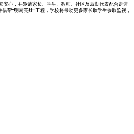
平安安心，并邀请家长、学生、教师、社区及后勤代表配合走进
借帮“明厨亮灶”工程，学校将带动更多家长取学生参取监视，
有速冻甜糯玉米，芦笋，青豆，草莓，花菜，青刀豆，混合菜，胡萝卜等。