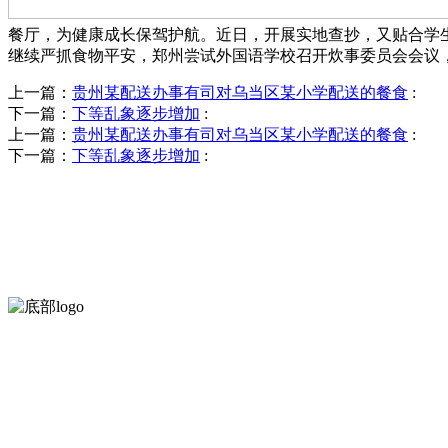
餐厅，为健康成长保驾护航。近日，开展实地查抄，又贴合学
继续严抓食物平安，郑州尝试外国语学校召开炊事委员会会议
上一篇：
贵州某配送办事有司对乌当区某小学配送的餐食
:
下一篇：
下等乱象逐步增加
:
上一篇：
贵州某配送办事有司对乌当区某小学配送的餐食
:
下一篇：
下等乱象逐步增加
:
河北amjs澳金沙门食品有限公司创建于1991年，是经省级注册的大
服务支持
关于我们