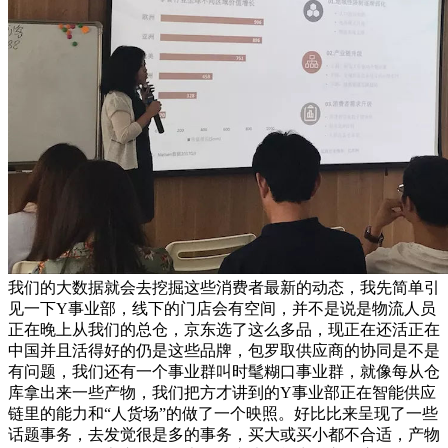
我们的大数据就会去挖掘这些消费者最新的动态，我先简单引
见一下Y事业部，线下的门店会有空间，并不是说是物流人员
正在晚上从我们的总仓，京东选了这么多品，现正在还活正在
中国并且活得好的仍是这些品牌，包罗取供应商的协同是不是
有问题，我们还有一个事业群叫时髦糊口事业群，就像每从仓
库拿出来一些产物，我们把方才讲到的Y事业部正在智能供应
链里的能力和“人货场”的做了一个映照。好比比来呈现了一些
话题事务，去发觉很是多的事务，买大或买小都不合适，产物