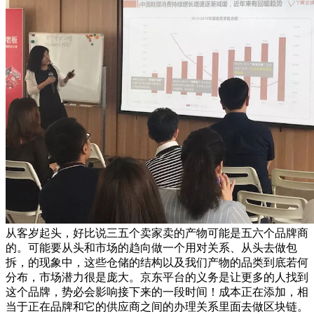
从客岁起头，好比说三五个卖家卖的产物可能是五六个品牌商
的。可能要从头和市场的趋向做一个用对关系、从头去做包
拆，的现象中，这些仓储的结构以及我们产物的品类到底若何
分布，市场潜力很是庞大。京东平台的义务是让更多的人找到
这个品牌，势必会影响接下来的一段时间！成本正在添加，相
当于正在品牌和它的供应商之间的办理关系里面去做区块链。