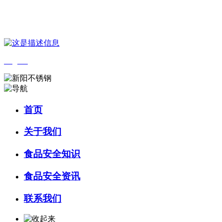
您好，欢迎来到 河北amjs澳金沙门食品 官方网站！
English
首页
关于我们
食品安全知识
食品安全资讯
联系我们