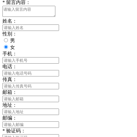
*
留言内容：
姓名：
性别：
男
女
手机：
电话：
传真：
邮箱：
地址：
邮编：
*
验证码：