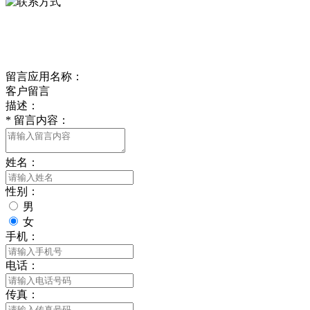
delishipin@yeah.net
给我留言
留言应用名称：
客户留言
描述：
*
留言内容：
姓名：
性别：
男
女
手机：
电话：
传真：