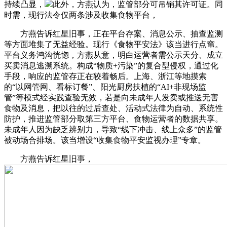
持续凸显，
此外，方燕认为，监管部分可吊销其许可证。同
时需，现行法令仅两条涉及收集食物平台，
方燕告诉红星旧事，正在平台存案、消息公示、抽查监测
等方面堆集了无益经验。现行《食物平安法》该当进行点窜。
平台义务鸿沟恍惚，方燕从意，明白运营者需公示天分、成立
买卖消息逃溯系统。构成“物质+污染”的复合型侵权，通过化
手段，响应的监管存正在较着畅后。上海、浙江等地摸索
的“以网管网、看标订餐”、阳光厨房扶植的“AI+非现场监
管”等模式经实践查验无效，若是向未成年人发卖或推送无害
食物及消息，把以往的过后查处、活动式法律为自动、系统性
防护，推进监管部分取第三方平台、食物运营者的数据共享。
未成年人因为缺乏辨别力，导致“线下冲击、线上众多”的监管
被动场合排场。该当增设“收集食物平安监视办理”专章。
方燕告诉红星旧事，