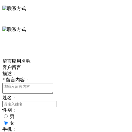
0312-8799456 18633256098
delishipin@yeah.net
给我留言
留言应用名称：
客户留言
描述：
*
留言内容：
姓名：
性别：
男
女
手机：