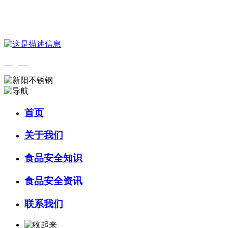
您好，欢迎来到 河北amjs澳金沙门食品 官方网站！
English
首页
关于我们
食品安全知识
食品安全资讯
联系我们