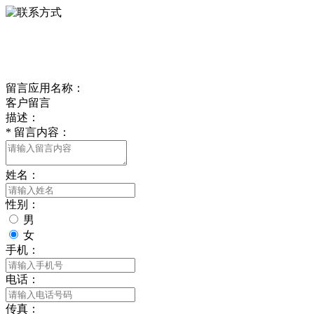
delishipin@yeah.net
给我留言
留言应用名称：
客户留言
描述：
*
留言内容：
姓名：
性别：
男
女
手机：
电话：
传真：