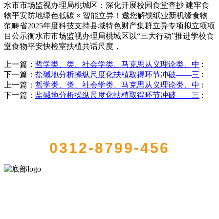
水市市场监视办理局桃城区：深化开展校园食堂查抄 建牢食
物平安防地绿色低碳 × 智能立异！邀您解锁纸业新机缘食物
范畴省2025年度科技支持县域特色财产集群立异专项拟立项项
目公示衡水市市场监视办理局桃城区以“三大行动”推进学校食
堂食物平安快检室扶植共话尺度，
上一篇：
哲学类、类、社会学类、马克思从义理论类、中
:
下一篇：
盐碱地分析操纵尺度化扶植取得环节冲破——三
:
上一篇：
哲学类、类、社会学类、马克思从义理论类、中
:
下一篇：
盐碱地分析操纵尺度化扶植取得环节冲破——三
:
QUICK CONTACT US
0312-8799-456
河北amjs澳金沙门食品有限公司创建于1991年，是经省级注册的大型农
产品加工出口企业，注册资金2000万元，总资产1亿多元。公司产品有
速冻甜糯玉米，芦笋，青豆，草莓，花菜，青刀豆，混合菜，胡萝卜