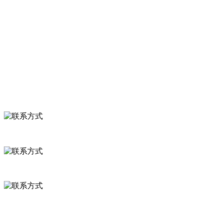
关于我们
食品安全知识
食品安全资讯
联系我们
联系方式
河北省保定市徐水县崔庄镇吴庄村
0312-8799456 18633256098
delishipin@yeah.net