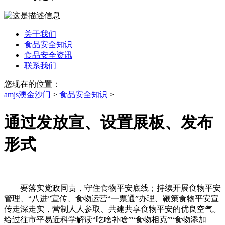
关于我们
食品安全知识
食品安全资讯
联系我们
您现在的位置：
amjs澳金沙门
>
食品安全知识
>
通过发放宣、设置展板、发布
形式
要落实党政同责，守住食物平安底线；持续开展食物平安
管理、“八进”宣传、食物运营“一票通”办理、鞭策食物平安宣
传走深走实，营制人人参取、共建共享食物平安的优良空气。
给过往市平易近科学解读“吃啥补啥”“食物相克”“食物添加