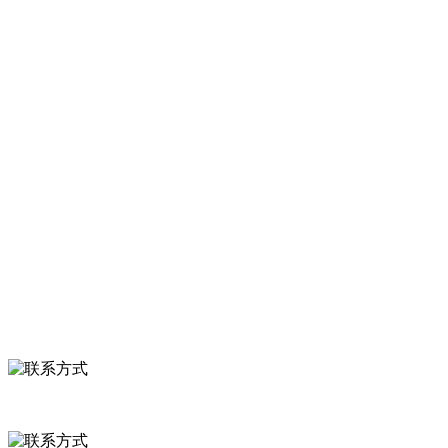
产品加工出口企业，注册资金2000万元，总资产1亿多元。公司产品有
速冻甜糯玉米，芦笋，青豆，草莓，花菜，青刀豆，混合菜，胡萝卜
等。
服务支持
关于我们
食品安全知识
食品安全资讯
联系我们
联系方式
河北省保定市徐水县崔庄镇吴庄村