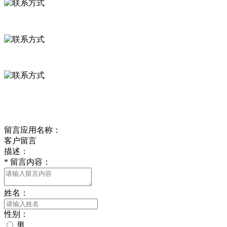
河北省保定市徐水县崔庄镇吴庄村
0312-8799456 18633256098
delishipin@yeah.net
给我留言
留言应用名称：
客户留言
描述：
*
留言内容：
姓名：
性别：
男