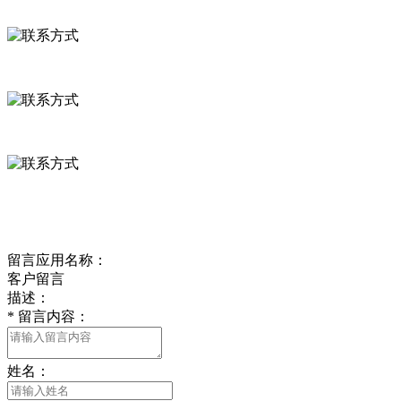
联系方式
河北省保定市徐水县崔庄镇吴庄村
0312-8799456 18633256098
delishipin@yeah.net
给我留言
留言应用名称：
客户留言
描述：
*
留言内容：
姓名：