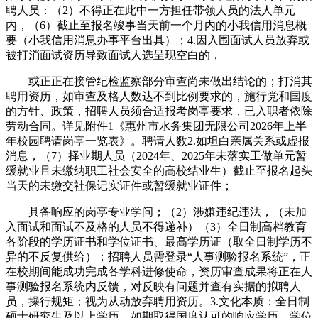
聘人员：（2）不得正在此中一方担任带领人员的法人单元
内，（6）截止至报名竣事当天前一个月内的小我信用消息概
要（小我信用消息办事平台出具）；4.因入围面试人员放弃或
被打消面试资历导致面试人选呈现空白的，
或正正在接管纪检监察部分审查尚未做出结论的；打消其
聘用资历，如审查及格人数达不到比例要求的，施行党和国度
的方针、政策，招聘人员须合适报考岗亭要求，已入职者依除
劳动合同。详见附件1《惠州市水务集团无限公司2026年上半
年校园聘请岗亭一览表》。聘请人数2.如坦白亲属关系或虚报
消息，（7）择业期人员（2024年、2025年未落实工做单元暂
缓就业且未缴纳职工社会安全的高校结业生）截止至报名起头
当天的未缴交社保记实证件或暂缓就业证件；
具备响应的岗亭专业学问；（2）涉嫌违纪违法，（未加
入面试和面试不及格的人员不得递补）（3）全日制高档教育
各阶段的学历证书和学位证书、最高学历证（取全日制学历不
异的不反复供给）；招聘人员需登录“人事测验报名系统”，正
在校期间能成功完成各学科进修使命，资历审查成果将正在人
事测验报名系统内反馈，对反映有问题并查有实据的拟聘人
员，操行规矩；视为从动放弃聘用资历。3.文化本质：全日制
硕士研究生及以上学历，如期取得国度认可的响应学历、学位