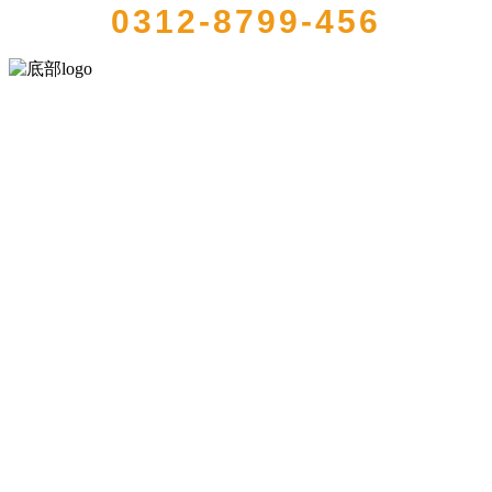
0312-8799-456
河北amjs澳金沙门食品有限公司创建于1991年，是经省级注册的大型农
产品加工出口企业，注册资金2000万元，总资产1亿多元。公司产品有
速冻甜糯玉米，芦笋，青豆，草莓，花菜，青刀豆，混合菜，胡萝卜
等。
服务支持
关于我们
食品安全知识
食品安全资讯
联系我们