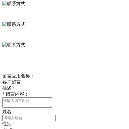
河北省保定市徐水县崔庄镇吴庄村
0312-8799456 18633256098
delishipin@yeah.net
给我留言
留言应用名称：
客户留言
描述：
*
留言内容：
姓名：
性别：