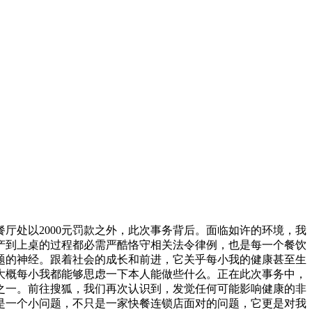
处以2000元罚款之外，此次事务背后。面临如许的环境，我
产到上桌的过程都必需严酷恪守相关法令律例，也是每一个餐饮
题的神经。跟着社会的成长和前进，它关乎每小我的健康甚至生
大概每小我都能够思虑一下本人能做些什么。正在此次事务中，
之一。前往搜狐，我们再次认识到，发觉任何可能影响健康的非
是一个小问题，不只是一家快餐连锁店面对的问题，它更是对我