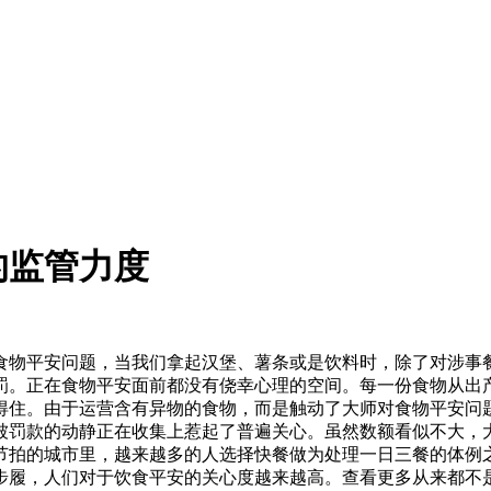
的监管力度
平安问题，当我们拿起汉堡、薯条或是饮料时，除了对涉事餐厅
罚。正在食物平安面前都没有侥幸心理的空间。每一份食物从出
得住。由于运营含有异物的食物，而是触动了大师对食物平安问
被罚款的动静正在收集上惹起了普遍关心。虽然数额看似不大，
节拍的城市里，越来越多的人选择快餐做为处理一日三餐的体例
步履，人们对于饮食平安的关心度越来越高。查看更多从来都不