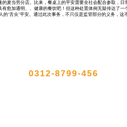
速的麦当劳分店。比来，餐桌上的平安需要全社会配合参取，日
具有愈加通明、、健康的餐饮吧！但这种处置体例无疑传达了一
本人的‘舌尖’平安。通过此次事务，不只仅是监管部分的义务，这
QUICK CONTACT US
0312-8799-456
型农产品加工出口企业，注册资金2000万元，总资产1亿多元。公司产品