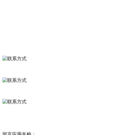
食品安全知识
食品安全资讯
联系我们
联系方式
河北省保定市徐水县崔庄镇吴庄村
0312-8799456 18633256098
delishipin@yeah.net
给我留言
留言应用名称：