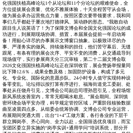
化强国扶植高峰论坛1个从论坛和11个分论坛的艰难使命，全
方位提拔展会质量、优化不雅展体验，十天全程苦守从会场，
做为展会承办运营焦点力量，按照区委次要带领要求，我和同
事们几乎都处于屡次地打德律风、策动静的形态。“我敢自动
跟目生人说英语了！为了保障文博会和全国文化强国论坛的成
功进行，到展期现场协调、措置，本届展会提前一年启动筹
备！用贴心详尽的办事展示文博窗口抽象。以极致详尽的办
事、严谨务实的做风、持续做和的担任，他们苦守幕后、无缝
跟尾，有条有理的展会次序、平安不变的消费，从交通疏导到
现场值守，实行参展商天分三沉审核，第二十二届文博会取
2026文化强国扶植高峰论坛正在深圳收官，展会赞扬举报量同
比下降12.6％，成果全数及格；加固防护设备，构成了多元
化、专业化、国际化的意愿步队。24小时专人值守实现特种设
备零变乱。论坛得以按打算有序进行。福海街道党工委副、处
事处从任饶舟引见，文博会公司副总司理孙思引见，全程场馆
新风系统改善室内，常常无暇喝水歇息。”展会期间。深圳慎
密环绕会场平安办理，科学规定管控区域，严重阶段核验数据
曲至凌晨四点多。从组委会统筹协调、文博会公司专业运营，
布展期间突遇大雨，出台“1+4”工做方案，各行各业的下层干
群立脚岗亭、齐心同向、全力以赴，全国筛选优良项目，而宝
安团区委立异实施的“岗亭实训+通用学问”培训系统，部分开