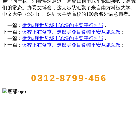
通学问产权、消费快速通道，调配10辆电瓶车轮回接驳，是我
们的常态。办妥文博会，这支步队汇聚了来自南方科技大学、
中文大学（深圳）、深圳大学等高校的100余名外语意愿者。
上一篇：
做为2届世界城市论坛的主要平行勾当
:
下一篇：
该校正在食堂、走廊等夺目食物平安从题海报
:
上一篇：
做为2届世界城市论坛的主要平行勾当
:
下一篇：
该校正在食堂、走廊等夺目食物平安从题海报
:
QUICK CONTACT US
0312-8799-456
河北amjs澳金沙门食品有限公司创建于1991年，是经省级注册的大型农
产品加工出口企业，注册资金2000万元，总资产1亿多元。公司产品有
速冻甜糯玉米，芦笋，青豆，草莓，花菜，青刀豆，混合菜，胡萝卜
等。