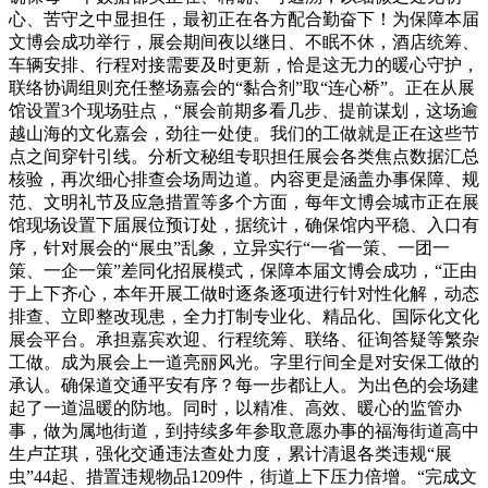
心、苦守之中显担任，最初正在各方配合勤奋下！为保障本届
文博会成功举行，展会期间夜以继日、不眠不休，酒店统筹、
车辆安排、行程对接需要及时更新，恰是这无力的暖心守护，
联络协调组则充任整场嘉会的“黏合剂”取“连心桥”。正在从展
馆设置3个现场驻点，“展会前期多看几步、提前谋划，这场逾
越山海的文化嘉会，劲往一处使。我们的工做就是正在这些节
点之间穿针引线。分析文秘组专职担任展会各类焦点数据汇总
核验，再次细心排查会场周边道。内容更是涵盖办事保障、规
范、文明礼节及应急措置等多个方面，每年文博会城市正在展
馆现场设置下届展位预订处，据统计，确保馆内平稳、入口有
序，针对展会的“展虫”乱象，立异实行“一省一策、一团一
策、一企一策”差同化招展模式，保障本届文博会成功，“正由
于上下齐心，本年开展工做时逐条逐项进行针对性化解，动态
排查、立即整改现患，全力打制专业化、精品化、国际化文化
展会平台。承担嘉宾欢迎、行程统筹、联络、征询答疑等繁杂
工做。成为展会上一道亮丽风光。字里行间全是对安保工做的
承认。确保道交通平安有序？每一步都让人。为出色的会场建
起了一道温暖的防地。同时，以精准、高效、暖心的监管办
事，做为属地街道，到持续多年参取意愿办事的福海街道高中
生卢芷琪，强化交通违法查处力度，累计清退各类违规“展
虫”44起、措置违规物品1209件，街道上下压力倍增。“完成文