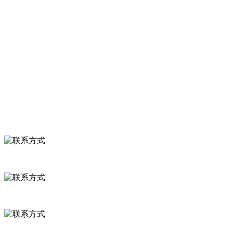
服务支持
关于我们
食品安全知识
食品安全资讯
联系我们
联系方式
河北省保定市徐水县崔庄镇吴庄村
0312-8799456 18633256098