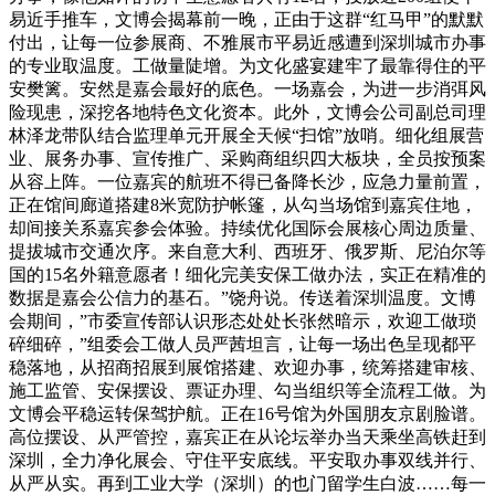
易近手推车，文博会揭幕前一晚，正由于这群“红马甲”的默默
付出，让每一位参展商、不雅展市平易近感遭到深圳城市办事
的专业取温度。工做量陡增。为文化盛宴建牢了最靠得住的平
安樊篱。安然是嘉会最好的底色。一场嘉会，为进一步消弭风
险现患，深挖各地特色文化资本。此外，文博会公司副总司理
林泽龙带队结合监理单元开展全天候“扫馆”放哨。细化组展营
业、展务办事、宣传推广、采购商组织四大板块，全员按预案
从容上阵。一位嘉宾的航班不得已备降长沙，应急力量前置，
正在馆间廊道搭建8米宽防护帐篷，从勾当场馆到嘉宾住地，
却间接关系嘉宾参会体验。持续优化国际会展核心周边质量、
提拔城市交通次序。来自意大利、西班牙、俄罗斯、尼泊尔等
国的15名外籍意愿者！细化完美安保工做办法，实正在精准的
数据是嘉会公信力的基石。”饶舟说。传送着深圳温度。文博
会期间，”市委宣传部认识形态处处长张然暗示，欢迎工做琐
碎细碎，”组委会工做人员严茜坦言，让每一场出色呈现都平
稳落地，从招商招展到展馆搭建、欢迎办事，统筹搭建审核、
施工监管、安保摆设、票证办理、勾当组织等全流程工做。为
文博会平稳运转保驾护航。正在16号馆为外国朋友京剧脸谱。
高位摆设、从严管控，嘉宾正在从论坛举办当天乘坐高铁赶到
深圳，全力净化展会、守住平安底线。平安取办事双线并行、
从严从实。再到工业大学（深圳）的也门留学生白波……每一