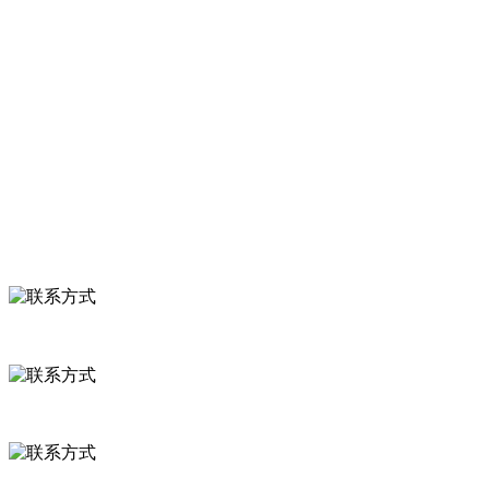
服务支持
关于我们
食品安全知识
食品安全资讯
联系我们
联系方式
河北省保定市徐水县崔庄镇吴庄村
0312-8799456 18633256098