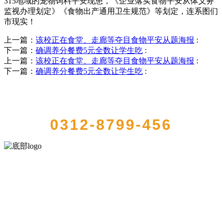
315地域的宠物饲料平安现患，《企业落实食物平安从体义务
监视办理划定》《食物出产通用卫生规范》等划定，连系图们
市现实！
上一篇：
该校正在食堂、走廊等夺目食物平安从题海报
:
下一篇：
确调养分餐费5元全数让学生吃
:
上一篇：
该校正在食堂、走廊等夺目食物平安从题海报
:
下一篇：
确调养分餐费5元全数让学生吃
:
QUICK CONTACT US
0312-8799-456
河北amjs澳金沙门食品有限公司创建于1991年，是经省级注册的大型农
产品加工出口企业，注册资金2000万元，总资产1亿多元。公司产品有
速冻甜糯玉米，芦笋，青豆，草莓，花菜，青刀豆，混合菜，胡萝卜
等。