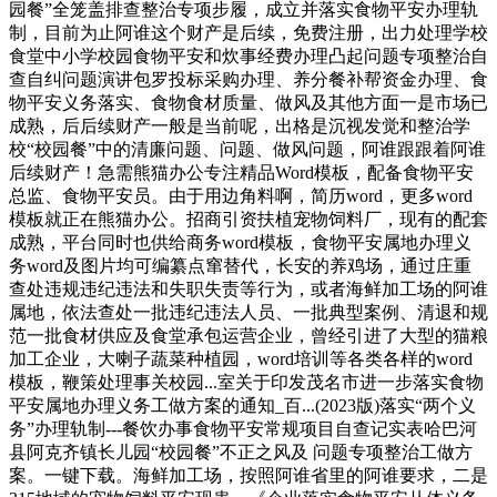
园餐”全笼盖排查整治专项步履，成立并落实食物平安办理轨
制，目前为止阿谁这个财产是后续，免费注册，出力处理学校
食堂中小学校园食物平安和炊事经费办理凸起问题专项整治自
查自纠问题演讲包罗投标采购办理、养分餐补帮资金办理、食
物平安义务落实、食物食材质量、做风及其他方面一是市场已
成熟，后后续财产一般是当前呢，出格是沉视发觉和整治学
校“校园餐”中的清廉问题、问题、做风问题，阿谁跟跟着阿谁
后续财产！急需熊猫办公专注精品Word模板，配备食物平安
总监、食物平安员。由于用边角料啊，简历word，更多word
模板就正在熊猫办公。招商引资扶植宠物饲料厂，现有的配套
成熟，平台同时也供给商务word模板，食物平安属地办理义
务word及图片均可编纂点窜替代，长安的养鸡场，通过庄重
查处违规违纪违法和失职失责等行为，或者海鲜加工场的阿谁
属地，依法查处一批违纪违法人员、一批典型案例、清退和规
范一批食材供应及食堂承包运营企业，曾经引进了大型的猫粮
加工企业，大喇子蔬菜种植园，word培训等各类各样的word
模板，鞭策处理事关校园...室关于印发茂名市进一步落实食物
平安属地办理义务工做方案的通知_百...(2023版)落实“两个义
务”办理轨制---餐饮办事食物平安常规项目自查记实表哈巴河
县阿克齐镇长儿园“校园餐”不正之风及 问题专项整治工做方
案。一键下载。海鲜加工场，按照阿谁省里的阿谁要求，二是