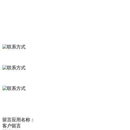
食品安全资讯
联系我们
联系方式
河北省保定市徐水县崔庄镇吴庄村
0312-8799456 18633256098
delishipin@yeah.net
给我留言
留言应用名称：
客户留言