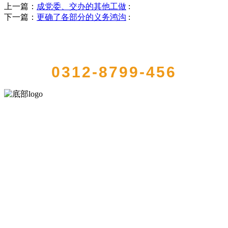
上一篇：
成党委、交办的其他工做
:
下一篇：
更确了各部分的义务鸿沟
:
QUICK CONTACT US
0312-8799-456
河北amjs澳金沙门食品有限公司创建于1991年，是经省级注册的大型农
产品加工出口企业，注册资金2000万元，总资产1亿多元。公司产品有
速冻甜糯玉米，芦笋，青豆，草莓，花菜，青刀豆，混合菜，胡萝卜
等。
服务支持
关于我们
食品安全知识