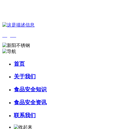
您好，欢迎来到 河北amjs澳金沙门食品 官方网站！
English
首页
关于我们
食品安全知识
食品安全资讯
联系我们