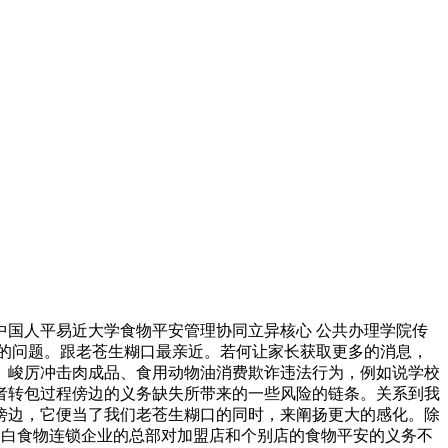
国人平易近大学食物平安管理协同立异核心 公共办理学院传
的问题。跟老苍生糊口最亲近。若何让家长获取更多的消息，
。峻厉冲击肉成品、食用动物油消费欺诈违法行为，例如说学校
者转包过程傍边的义务缺失所带来的一些风险的链条。关系到我
傍边，它便当了我们老苍生糊口的同时，来阐扬更大的感化。除
明白食物连锁企业的总部对加盟店和个别店的食物平安的义务不