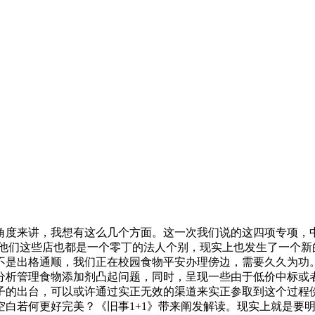
来讲，我想有这么几个方面。这一次我们说的这四项专项，中
为他们这些店也都是一个零丁的法人个别，现实上也发生了一个新
不是出格通顺，我们正在校园食物平安办理傍边，需要久久为功
分析管理食物添加剂凸起问题，同时，呈现一些由于低价中标或
子的出台，可以或许通过实正无效的渠道来实正参取到这个过程
空白若何更好完美？《旧事1+1》带来阐发解读。现实上就是要