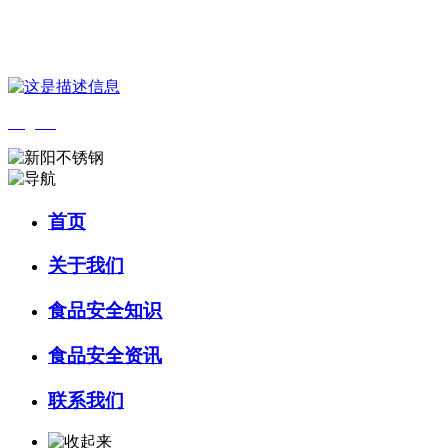
您好，欢迎来到 河北amjs澳金沙门食品 官方网站！
English
首页
关于我们
食品安全知识
食品安全资讯
联系我们