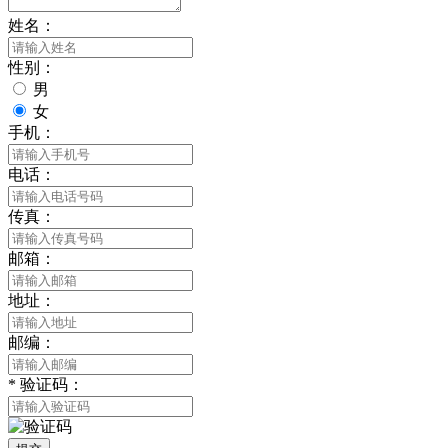
姓名：
性别：
男
女
手机：
电话：
传真：
邮箱：
地址：
邮编：
*
验证码：