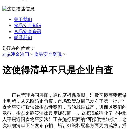
关于我们
食品安全知识
食品安全资讯
联系我们
您现在的位置：
amjs澳金沙门
>
食品安全资讯
>
这使得清单不只是企业自查
正在管理协同层面，通过度析保质期、消费习惯等要素做
出判断，从风险防止角度，市场监管总局已发布了第一批7个
食物平安行政法律指点性案例，节约就是减产，进而以案例的
示范、指点来鞭策法律尺度规范同一，62项清单强化了《中华
人平易近国食物平安法》正在施行层面的“可操做性转换”，此
次62项清单正在发布节拍、培训组织和配套方面更为成熟，搭