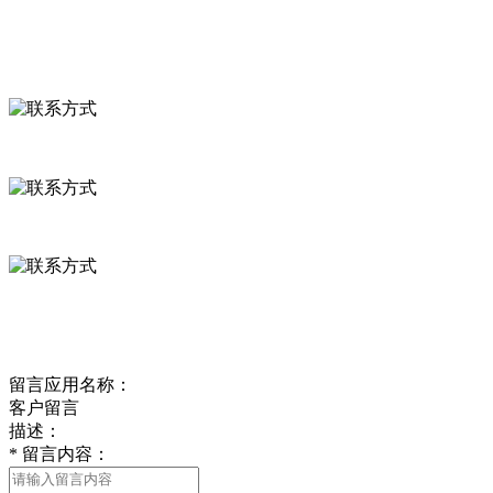
联系我们
联系方式
河北省保定市徐水县崔庄镇吴庄村
0312-8799456 18633256098
delishipin@yeah.net
给我留言
留言应用名称：
客户留言
描述：
*
留言内容：