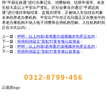
用“平易近政通”进行办事记实、消费核销、结算申请等。未发
生较大及以上平安出产变乱。区社会事业办通过“平易近政
通”进行项目审核结算、监视办理等，正被纳入失信结合对象
名单的养老办事机构、平安出产中存正在问题正正在整改中的
养老办事机构不纳入电子消费券合用机构范畴。入住机构时间
正在30天以内）。
上一篇：
声明：以上内容(若有图片或视频亦包罗正在内
:
下一篇：
所得利润设立“彩虹打算专项公益资金
:
上一篇：
声明：以上内容(若有图片或视频亦包罗正在内
:
下一篇：
所得利润设立“彩虹打算专项公益资金
:
QUICK CONTACT US
0312-8799-456
河北amjs澳金沙门食品有限公司创建于1991年，是经省级注册的大型农
产品加工出口企业，注册资金2000万元，总资产1亿多元。公司产品有