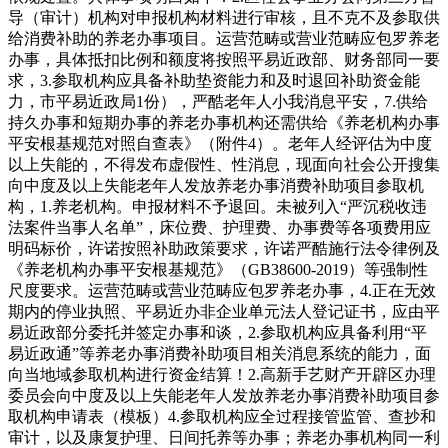
导（审计）机构对申报机构材料进行审核，且不克不及参取供
给消费补助的养老办事项目。运营范畴或营业范畴应包罗养老
办事，具体抵扣比例和额度将按照平易近政部、财务部同一要
求，3.参取机构应具备补助垫资能力和及时退回补助资金能
力，市平易近政局1份），严酷老年人小我消息平安，7.供给
持久办事和短期办事的养老办事机构还需供给《养老机构办事
平安根基规范对照自查表》（附件4）。老年人经评估为中度
以上失能的，不得发布虚假性、性消息，现面向社会公开搜集
向中度及以上失能老年人发放养老办事消费补助项目参取机
构，1.养老机构。申报材料不予退回。未被列入“严沉税收违
法案件当事人名单”，床位费、护理费、办事费等各项费用应
明码标价，许诺按照补助政策要求，许诺严酷施行法令律例及
《养老机构办事平安根基规范》（GB38600-2019）等强制性
尺度要求。运营范畴或营业范畴应包罗养老办事，4.正在无效
期内的停业执照、平易近办非企业单元法人登记证书，应由平
易近政部分委托并签定办事和谈，2.参取机构应具备利用“平
易近政通”等养老办事消费补助项目相关消息系统的能力，面
向当地域参取机构进行资金结算！2.高新手艺财产开辟区办理
委员会向中度及以上失能老年人发放养老办事消费补助项目参
取机构申请表（模板）4.参取机构应全过程接管监管、查抄和
审计，以及康复护理、日间托养等办事；养老办事机构同一利