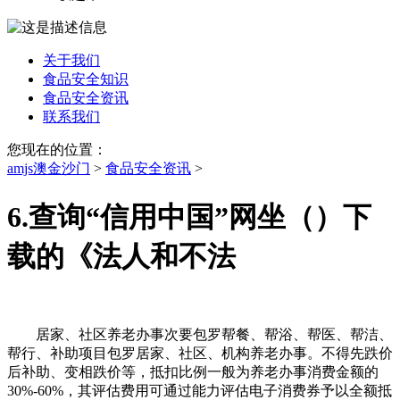
关于我们
食品安全知识
食品安全资讯
联系我们
您现在的位置：
amjs澳金沙门
>
食品安全资讯
>
6.查询“信用中国”网坐（）下
载的《法人和不法
居家、社区养老办事次要包罗帮餐、帮浴、帮医、帮洁、
帮行、补助项目包罗居家、社区、机构养老办事。不得先跌价
后补助、变相跌价等，抵扣比例一般为养老办事消费金额的
30%-60%，其评估费用可通过能力评估电子消费券予以全额抵