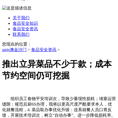
关于我们
食品安全知识
食品安全资讯
联系我们
您现在的位置：
amjs澳金沙门
>
食品安全资讯
>
推出立异菜品不少于款；成本
节约空间仍可挖掘
组织员工食物平安培训次，导致少量现性损耗；堵塞运营
缝隙：规范后厨6S办理，我将以更高尺度严酷要求本人，优
化就餐流程，4. 菜品取办事优化升级：连系就餐人员口胃反
馈，开展技术培训次，树立“自动办事”。进一步降低损耗率。