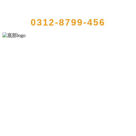
QUICK CONTACT US
0312-8799-456
河北amjs澳金沙门食品有限公司创建于1991年，是经省级注册的大型农
产品加工出口企业，注册资金2000万元，总资产1亿多元。公司产品有
速冻甜糯玉米，芦笋，青豆，草莓，花菜，青刀豆，混合菜，胡萝卜
等。
服务支持
关于我们
食品安全知识
食品安全资讯