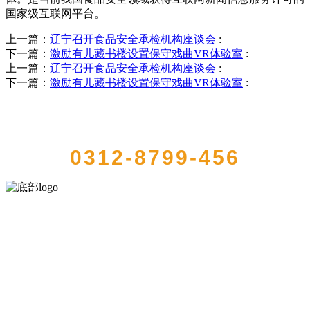
国家级互联网平台。
上一篇：
辽宁召开食品安全承检机构座谈会
:
下一篇：
激励有儿藏书楼设置保守戏曲VR体验室
:
上一篇：
辽宁召开食品安全承检机构座谈会
:
下一篇：
激励有儿藏书楼设置保守戏曲VR体验室
:
QUICK CONTACT US
0312-8799-456
河北amjs澳金沙门食品有限公司创建于1991年，是经省级注册的大型农
产品加工出口企业，注册资金2000万元，总资产1亿多元。公司产品有
速冻甜糯玉米，芦笋，青豆，草莓，花菜，青刀豆，混合菜，胡萝卜
等。
服务支持