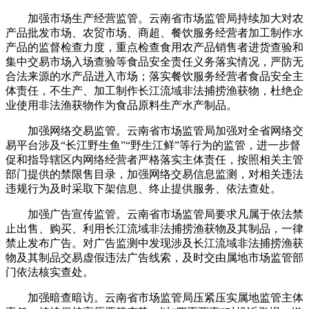
加强市场生产经营监管。云南省市场监管局持续加大对农
产品批发市场、农贸市场、商超、餐饮服务经营者加工制作水
产品的监督检查力度，重点检查食用农产品销售者进货查验和
集中交易市场入场查验等食品安全责任义务落实情况，严防无
合法来源的水产品进入市场；落实餐饮服务经营者食品安全主
体责任，不生产、加工制作长江流域非法捕捞渔获物，杜绝企
业使用非法渔获物作为食品原料生产水产制品。
加强网络交易监管。云南省市场监管局加强对全省网络交
易平台涉及“长江野生鱼”“野生江鲜”等行为的监管，进一步督
促和指导辖区内网络经营者严格落实主体责任，按照相关主管
部门提供的禁限售目录，加强网络交易信息监测，对相关违法
违规行为及时采取下架信息、终止提供服务、依法查处。
加强广告宣传监管。云南省市场监管局要求凡属于依法禁
止出售、购买、利用长江流域非法捕捞渔获物及其制品，一律
禁止发布广告。对广告监测中发现涉及长江流域非法捕捞渔获
物及其制品交易虚假违法广告线索，及时交由属地市场监管部
门依法核实查处。
加强暗查暗访。云南省市场监管局压紧压实属地监管主体