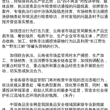
责任，持续保持高压严管态势，以“四不两直”对投诉举报、媒
体反映、执法巡查及往年暗查暗访通报的问题线索、挂牌督办
案件、专项执法行动中涉渔风险隐患排查、市场销售非法捕捞
渔获物查处等情况进行暗查暗访，并对发现的问题及时予以通
报并督促落实整改。
加强违法行为打击力度。云南省市场监管局聚焦水产品交
易市场、餐饮场所、电商平台、生产企业等市场主体，严厉打
击收购、加工、销售非法捕捞渔获物行为以及利用“长江野生
鱼”“野生江鲜”等噱头营销的行为。
加强联合执法。云南省市场监管局对水产捕捞、生产加
工、市场销售、生活消费等实施全链条监管，加强协调配合，
对重点时段节点、重点场所和重点食品经营主体开展联合行
动，切实形成执法合力。
全省各级市场监管部门将对检查中发现的违法违规行为，
依法依规从重查处，曝光典型案例，强化警示教育。同时，畅
通投诉举报渠道，鼓励人民群众积极参与监督，营造全社会保
护长江流域生态环境的良好氛围。（朱丹）
中国食品安全网是我国食品安全领域国家级专业新闻媒
体。是当前我国食品安全领域获得互联网新闻信息服务许可的