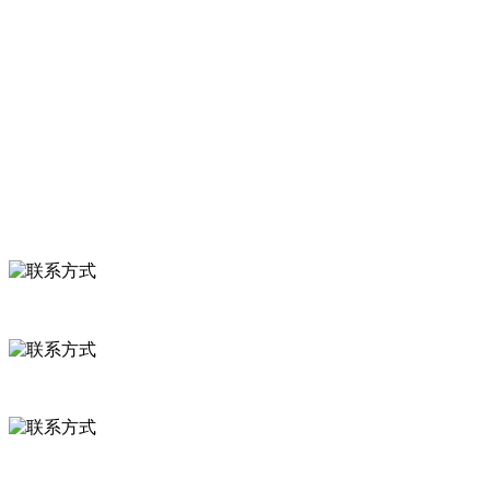
关于我们
食品安全知识
食品安全资讯
联系我们
联系方式
河北省保定市徐水县崔庄镇吴庄村
0312-8799456 18633256098
delishipin@yeah.net