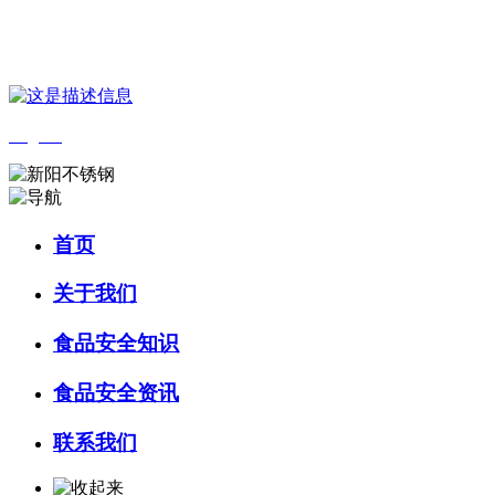
您好，欢迎来到 河北amjs澳金沙门食品 官方网站！
English
首页
关于我们
食品安全知识
食品安全资讯
联系我们