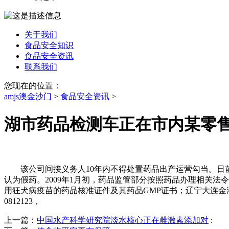
关于我们
食品安全知识
食品安全资讯
联系我们
您现在的位置：
amjs澳金沙门
>
食品安全资讯
>
湖市药品检测车正在市内某零
该公司间接义务人10年内不得处置药品出产运营勾当。日前
认为假药。2009年1月初，药品监管部分按照药品办理相关
用狂犬病疫苗的药品核准证件及其药品GMP证书；辽宁大连金
0812123，
上一篇：
中国水产科学研究院淡水核心正在雌激素添加对
: