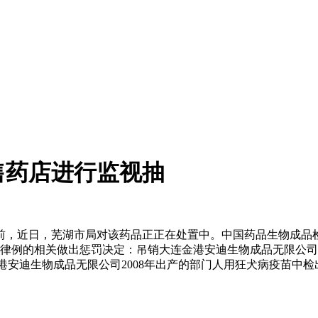
售药店进行监视抽
，近日，芜湖市局对该药品正正在处置中。中国药品生物成品
法令律例的相关做出惩罚决定：吊销大连金港安迪生物成品无限公
港安迪生物成品无限公司2008年出产的部门人用狂犬病疫苗中