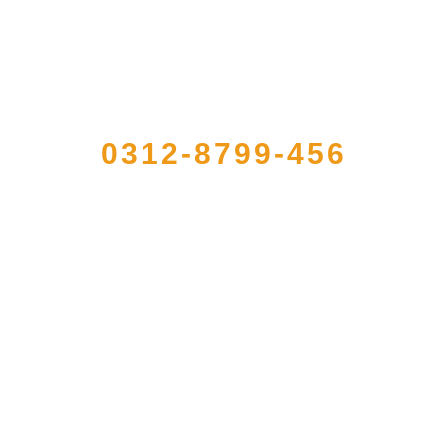
QUICK CONTACT US
0312-8799-456
型农产品加工出口企业，注册资金2000万元，总资产1亿多元。公司产品