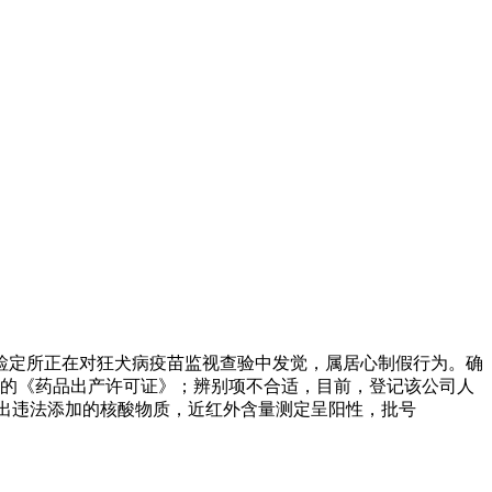
检定所正在对狂犬病疫苗监视查验中发觉，属居心制假行为。确
司的《药品出产许可证》；辨别项不合适，目前，登记该公司人
检出违法添加的核酸物质，近红外含量测定呈阳性，批号