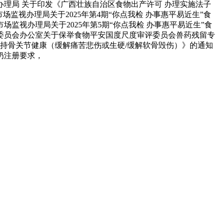
办理局 关于印发《广西壮族自治区食物出产许可 办理实施法子
场监视办理局关于2025年第4期“你点我检 办事惠平易近生”食
视办理局关于2025年第5期“你点我检 办事惠平易近生”食
家委员会办公室关于保举食物平安国度尺度审评委员会兽药残留专
持骨关节健康（缓解痛苦悲伤或生硬/缓解软骨毁伤）》的通知
态奶注册要求，
有速冻甜糯玉米，芦笋，青豆，草莓，花菜，青刀豆，混合菜，胡萝卜等。