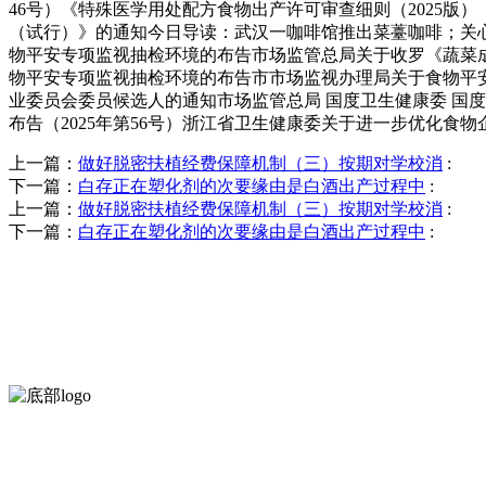
46号）《特殊医学用处配方食物出产许可审查细则（2025版
（试行）》的通知今日导读：武汉一咖啡馆推出菜薹咖啡；关心！福
物平安专项监视抽检环境的布告市场监管总局关于收罗《蔬菜成
物平安专项监视抽检环境的布告市市场监视办理局关于食物平安
业委员会委员候选人的通知市场监管总局 国度卫生健康委 国
布告（2025年第56号）浙江省卫生健康委关于进一步优化食物
上一篇：
做好脱密扶植经费保障机制（三）按期对学校消
:
下一篇：
白存正在塑化剂的次要缘由是白酒出产过程中
:
上一篇：
做好脱密扶植经费保障机制（三）按期对学校消
:
下一篇：
白存正在塑化剂的次要缘由是白酒出产过程中
:
河北amjs澳金沙门食品有限公司创建于1991年，是经省级注册的大
服务支持