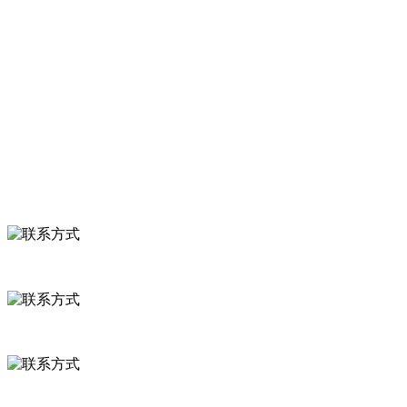
关于我们
食品安全知识
食品安全资讯
联系我们
联系方式
河北省保定市徐水县崔庄镇吴庄村
0312-8799456 18633256098
delishipin@yeah.net