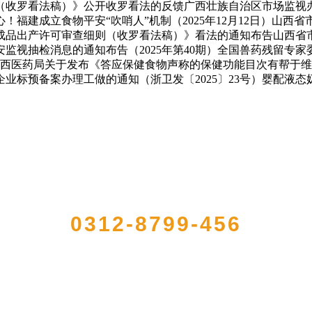
）（收罗看法稿）》公开收罗看法的反馈广西壮族自治区市场监视
建成立食物平安“吹哨人”机制（2025年12月12日）山西省市
品出产许可审查细则（收罗看法稿）》看法的通知布告山西省市场监
监视抽检消息的通知布告（2025年第40期）全国兽药残留专
度西医药局关于发布《答应保健食物声称的保健功能目次有帮于维
企业标预备案办理工做的通知（浙卫发〔2025〕23号）婴配液
QUICK CONTACT US
0312-8799-456
型农产品加工出口企业，注册资金2000万元，总资产1亿多元。公司产品