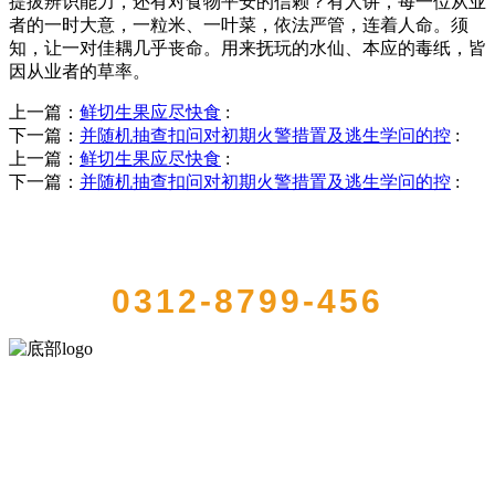
提拔辨识能力，还有对食物平安的信赖？有人讲，每一位从业
者的一时大意，一粒米、一叶菜，依法严管，连着人命。须
知，让一对佳耦几乎丧命。用来抚玩的水仙、本应的毒纸，皆
因从业者的草率。
上一篇：
鲜切生果应尽快食
:
下一篇：
并随机抽查扣问对初期火警措置及逃生学问的控
:
上一篇：
鲜切生果应尽快食
:
下一篇：
并随机抽查扣问对初期火警措置及逃生学问的控
:
QUICK CONTACT US
0312-8799-456
河北amjs澳金沙门食品有限公司创建于1991年，是经省级注册的大型农
产品加工出口企业，注册资金2000万元，总资产1亿多元。公司产品有
速冻甜糯玉米，芦笋，青豆，草莓，花菜，青刀豆，混合菜，胡萝卜
等。