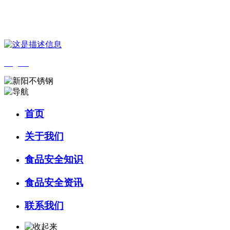
您好，欢迎来到 河北amjs澳金沙门食品 官方网站！
English
首页
关于我们
食品安全知识
食品安全资讯
联系我们