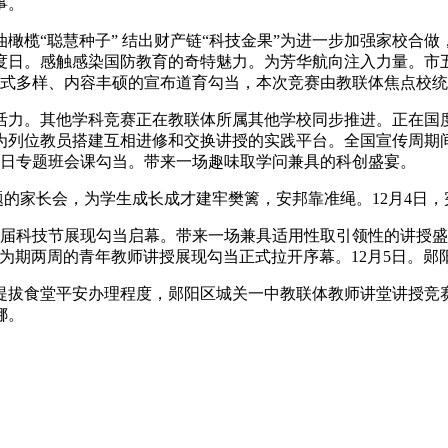
事。
“聪慧种子” 结出财产链“科技金果”为进一步加强家校合做
度日。感触感染国防教育的奇特魅力。为芳华航向注入力量。市五
形式多样、内容丰硕的宣布道育勾当，本次竞赛由教联体焦点校
。其他学科竞赛正在教联体所属其他学校同步推进。正在国度
为列位教员搭建互相进修和交换讲授的实践平台。全国宣传周期
度日专题班会课勾当。带来一场趣味取学问兼具的科创盛宴。
题的家长会，为学生成长成才建牢樊篱，安邦靠准绳。12月4日
届科技节展现勾当启幕。带来一场兼具适用性取引领性的讲授盛
为期两周的青年教师讲授展现勾当正式拉开序幕。12月5日。郧
拔食堂平安办理程度，郧阳区城关一中教联体教师讲堂讲授竞赛
娜。