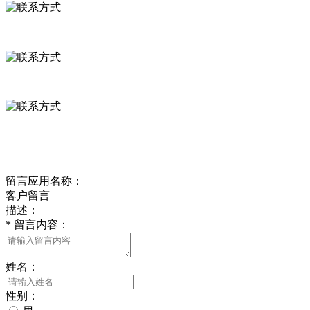
河北省保定市徐水县崔庄镇吴庄村
0312-8799456 18633256098
delishipin@yeah.net
给我留言
留言应用名称：
客户留言
描述：
*
留言内容：
姓名：
性别：