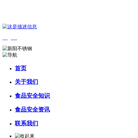
您好，欢迎来到 河北amjs澳金沙门食品 官方网站！
English
首页
关于我们
食品安全知识
食品安全资讯
联系我们