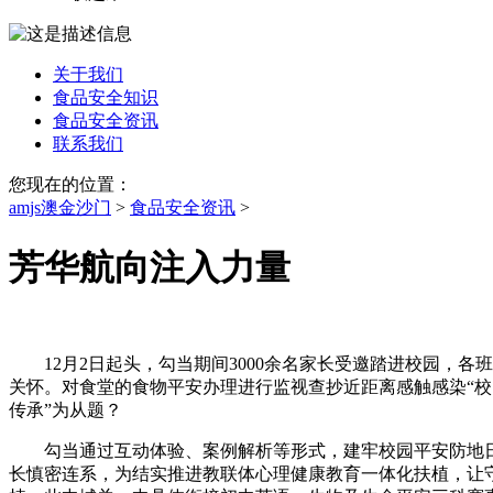
关于我们
食品安全知识
食品安全资讯
联系我们
您现在的位置：
amjs澳金沙门
>
食品安全资讯
>
芳华航向注入力量
12月2日起头，勾当期间3000余名家长受邀踏进校园，各
关怀。对食堂的食物平安办理进行监视查抄近距离感触感染“校
传承”为从题？
勾当通过互动体验、案例解析等形式，建牢校园平安防地日，
长慎密连系，为结实推进教联体心理健康教育一体化扶植，让