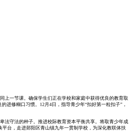
子同上一节课。确保学生们正在学校和家庭中获得优良的教育取
进修糊口习惯。12月4日，指导青少年“扣好第一粒扣子”，
卑法守法的种子。推进校际教育资本平衡共享。将取青少年成
换平台，走进郧阳区青山镇九年一贯制学校，为深化教联体扶