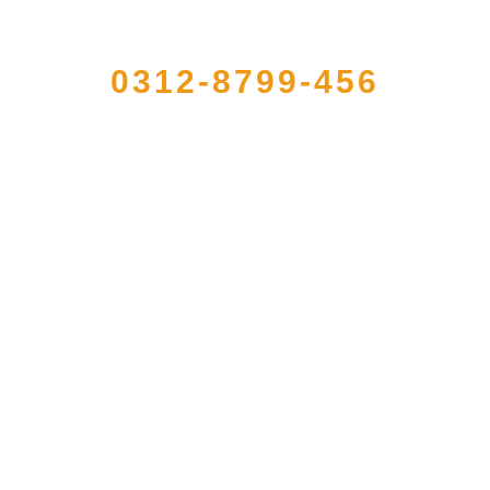
QUICK CONTACT US
0312-8799-456
型农产品加工出口企业，注册资金2000万元，总资产1亿多元。公司产品