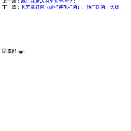
上一篇：
藏正在厨房的平安管控里
:
下一篇：
包罗掌杆菌（蜡样芽孢杆菌）、沙门氏菌、大肠
:
河北amjs澳金沙门食品有限公司创建于1991年，是经省级注册的大
服务支持
关于我们
食品安全知识
食品安全资讯
联系我们