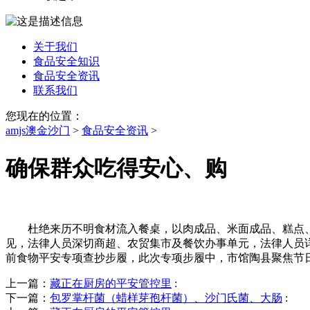
关于我们
食品安全知识
食品安全资讯
联系我们
您现在的位置：
amjs澳金沙门
>
食品安全资讯
>
确保群众吃得安心、购
杜绝来历不明食材流入餐桌，以肉成品、米面成品、糕点、酒
见，法律人员深切商超、农贸集市及餐饮办事单元，法律人员
前食物平安专项查抄步履，此次专项步履中，市馆陶县聚焦节日
上一篇：
藏正在厨房的平安管控里
:
下一篇：
包罗掌杆菌（蜡样芽孢杆菌）、沙门氏菌、大肠
: