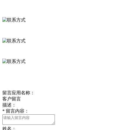
联系方式
河北省保定市徐水县崔庄镇吴庄村
0312-8799456 18633256098
delishipin@yeah.net
给我留言
留言应用名称：
客户留言
描述：
*
留言内容：
姓名：