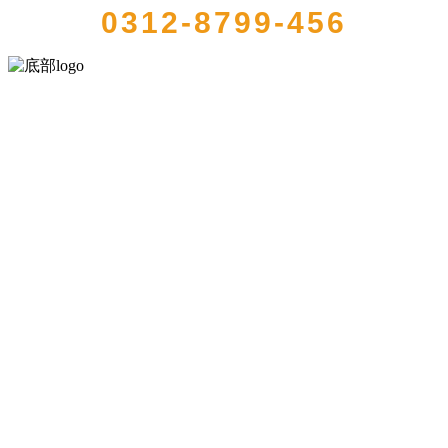
0312-8799-456
河北amjs澳金沙门食品有限公司创建于1991年，是经省级注册的大型农
产品加工出口企业，注册资金2000万元，总资产1亿多元。公司产品有
速冻甜糯玉米，芦笋，青豆，草莓，花菜，青刀豆，混合菜，胡萝卜
等。
服务支持
关于我们
食品安全知识
食品安全资讯
联系我们