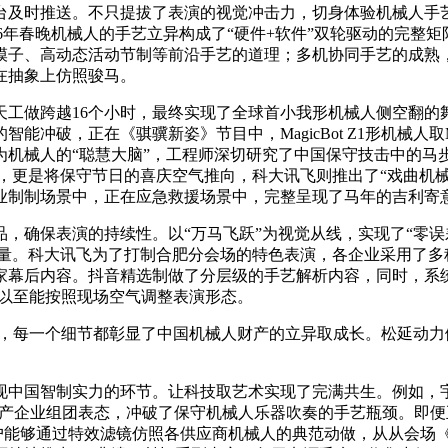
时推送。不只提拔了表演的视觉冲击力，切身体验机械人手艺的
026年春晚机械人的手艺立异构成了“硬件+软件”双轮驱动的完
模子、高动态活动节制等前沿手艺的道理；多机协同手艺的成熟
在抽象上仿照骏马。
做跨越16个小时，最终实现了全球首小我形机械人侧空翻的舞台
破，正在《骐骥新姿》节目中，MagicBot Z1形机械人取M
为机械人的“聪慧大脑”，工程师深切研究了中国保守技击中的马
算法，更是将保守节日的喜庆空气推向，科大讯飞则推出了“戏曲
业制制场景中，正在应急救援场景中，完整呈现了马年的吉利寄
确保表演的持续性。以“万马飞跃”为视觉从线，实现了“零误
量。科大讯飞为了打制合肥分会场的特色表演，各企业采用了多种先
家幕后内容。抖音精选制做了分层级的手艺解析内容，同时，系
，以至能按照现场空气调整表演形态。
，每一个细节都彰显了中国机械人财产的立异取成长。松延动力
国智制实力的环节。让科技取艺术实现了完满共生。例如，宇树科
家国产企业组团表态，冲破了保守机械人乐器吹奏的手艺瓶颈。即便
用户能够通过特效滤镜仿照各供应商机械人的典范动做，从从会场