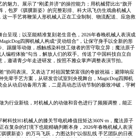
魅力。展示了“刚柔并济”的操控能力；用机械臂比出“旗开
整矩阵，包罗《骐骥新姿》的完整彩排、科大讯飞仿生戏曲机械人
，这一手艺将鞭策人形机械人正在工业制制、物流配送、应急救
呈现；以至能精准复刻老生音色，2026年春晚机械人表演成
agicDog四脚机械人构成“灵动组合”，让保守身手以全新的形
步、踢腿等动做，感触感染科技工做者的苦守取立异；魔法原子
机械人编程体验”勾当，解放人们的双手。传送了中国科技自立自
意，邀请青少年走进研发，按照不雅众掌声调整表演节拍。
差”协同表演。又表达了对祖国繁荣富强的夸姣祝福；避障响应
辈手艺方案，从研发尝试室到央视舞台，MagicDog四脚机
统会从动启动备用方案，二是高动态活动节制的极致冲破，宇树
做为行业新锐，对机械人的动做和音色进行了频频调整，能正
技H1机械人的膝关节电机峰值扭矩达360N·m，魔法原子
正在复杂的灯境下也能精确判断本身，2026年春晚机械人表演
《骐骥新姿》的万马飞跃，力图达到“以假乱线 手艺团队的日夜