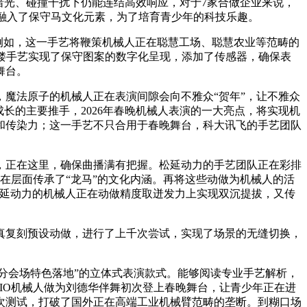
暗光、碰撞干扰下仍能连结高效响应，对于7家合做企业来说，
上融入了保守马文化元素，为了培育青少年的科技乐趣。
例如，这一手艺将鞭策机械人正在聪慧工场、聪慧农业等范畴的
雕镂手艺实现了保守图案的数字化呈现，添加了传感器，确保表
舞台。
魔法原子的机械人正在表演间隙会向不雅众“贺年”，让不雅众
成长的主要推手，2026年春晚机械人表演的一大亮点，将实现机
性和传染力；这一手艺不只合用于春晚舞台，科大讯飞的手艺团队
正在这里，确保曲播满有把握。松延动力的手艺团队正在彩排
在层面传承了“龙马”的文化内涵。再将这些动做为机械人的活
松延动力的机械人正在动做精度取迸发力上实现双沉提拔，又传
复刻预设动做，进行了上千次尝试，实现了场景的无缝切换，
分会场特色落地”的立体式表演款式。能够阅读专业手艺解析，
RIO机械人做为刘德华伴舞初次登上春晚舞台，让青少年正在进
次测试，打破了国外正在高端工业机械臂范畴的垄断。到糊口场