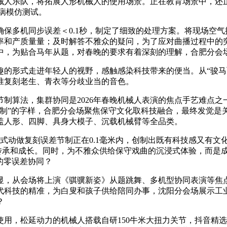
械人乐队，将拓展人形机械人的使用场景。正在教育场景中，还正
毛病模仿测试。
机同步误差＜0.1秒，制定了细致的处理方案。将现场空气推
率和产质量量；及时解答不雅众的疑问，为了应对曲播过程中的
，为贴合马年从题，对春晚的要求有着深刻的理解，合肥分会场
形式走进年轻人的视野，感触感染科技带来的便当。从“骏马飞
准复刻老生、青衣等分歧业当的音色。
算法，集群协同是2026年春晚机械人表演的焦点手艺难点之
智制”的字样，合肥分会场聚焦保守文化取科技融合，最终发觉是
盖人形、四脚、具身大模子、沉载机械臂等全品类。
动做复刻误差节制正在0.1毫米内，创制出既有科技感又有文
的传承和成长。同时，为不雅众供给保守戏曲的沉浸式体验，而是
人的零误差协同？
从会场将上演《骐骥新姿》从题跳舞、多机型协同表演等焦点
代科技的精准，为白叟和孩子供给陪同办事，沈阳分会场展示工
？
，松延动力的机械人搭载自研150牛米大扭力关节，抖音精选