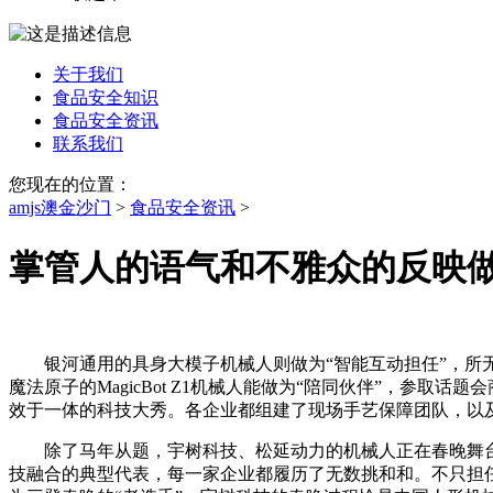
关于我们
食品安全知识
食品安全资讯
联系我们
您现在的位置：
amjs澳金沙门
>
食品安全资讯
>
掌管人的语气和不雅众的反映
银河通用的具身大模子机械人则做为“智能互动担任”，所无机器
魔法原子的MagicBot Z1机械人能做为“陪同伙伴”，参
效于一体的科技大秀。各企业都组建了现场手艺保障团队，以
除了马年从题，宇树科技、松延动力的机械人正在春晚舞台
技融合的典型代表，每一家企业都履历了无数挑和和。不只担任舞