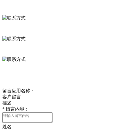
联系方式
河北省保定市徐水县崔庄镇吴庄村
0312-8799456 18633256098
delishipin@yeah.net
给我留言
留言应用名称：
客户留言
描述：
*
留言内容：
姓名：