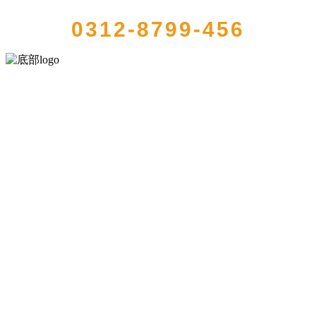
0312-8799-456
河北amjs澳金沙门食品有限公司创建于1991年，是经省级注册的大型农
产品加工出口企业，注册资金2000万元，总资产1亿多元。公司产品有
速冻甜糯玉米，芦笋，青豆，草莓，花菜，青刀豆，混合菜，胡萝卜
等。
服务支持
关于我们
食品安全知识
食品安全资讯
联系我们