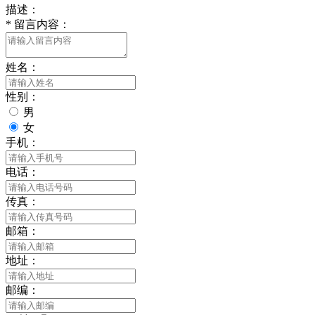
描述：
*
留言内容：
姓名：
性别：
男
女
手机：
电话：
传真：
邮箱：
地址：
邮编：