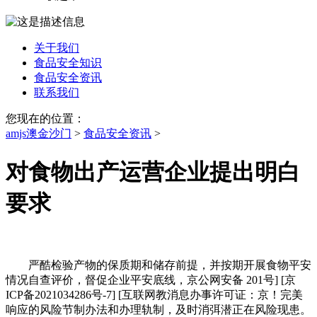
关于我们
食品安全知识
食品安全资讯
联系我们
您现在的位置：
amjs澳金沙门
>
食品安全资讯
>
对食物出产运营企业提出明白
要求
严酷检验产物的保质期和储存前提，并按期开展食物平安
情况自查评价，督促企业平安底线，京公网安备 201号] [京
ICP备2021034286号-7] [互联网教消息办事许可证：京！完美
响应的风险节制办法和办理轨制，及时消弭潜正在风险现患。