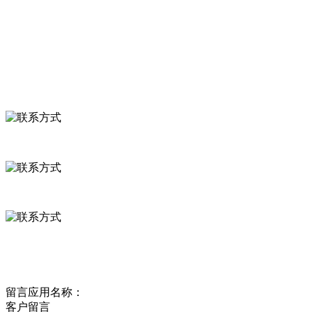
食品安全资讯
联系我们
联系方式
河北省保定市徐水县崔庄镇吴庄村
0312-8799456 18633256098
delishipin@yeah.net
给我留言
留言应用名称：
客户留言