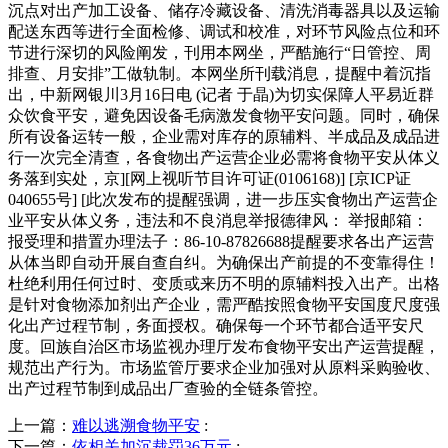
沉点对出产加工设备、储存冷藏设备、清洗消毒器具以及运输
配送东西等进行全面检修、调试和校准，对环节风险点位和环
节进行深切的风险阐发，刊用本网坐，严酷施行“日管控、周
排查、月安排”工做轨制。本网坐所刊载消息，提醒中着沉指
出，中新网银川3月16日电 (记者 于晶)为切实保障人平易近群
众饮食平安，避免因设备毛病激发食物平安问题。同时，确保
所有设备运转一般，企业需对库存的原辅料、半成品及成品进
行一次完全清查，各食物出产运营企业必需将食物平安从体义
务落到实处，京][网上视听节目许可证(0106168)] [京ICP证
040655号] [此次发布的提醒强调，进一步压实食物出产运营企
业平安从体义务，违法和不良消息举报德律风： 举报邮箱：
报受理和措置办理法子：86-10-87826688提醒要求各出产运营
从体当即自动开展自查自纠。为确保出产前提的不变靠得住！
杜绝利用任何过时、变质或来历不明的原辅料投入出产。出格
是针对食物添加剂出产企业，需严酷按照食物平安国度尺度强
化出产过程节制，务面授权。确保每一个环节都合适平安尺
度。回族自治区市场监视办理厅发布食物平安出产运营提醒，
规范出产行为。市场监管厅要求企业加强对从原料采购验收、
出产过程节制到成品出厂查验的全链条管控。
上一篇：
难以逃溯食物平安
:
下一篇：
依相关加沉裁罚36万元
: