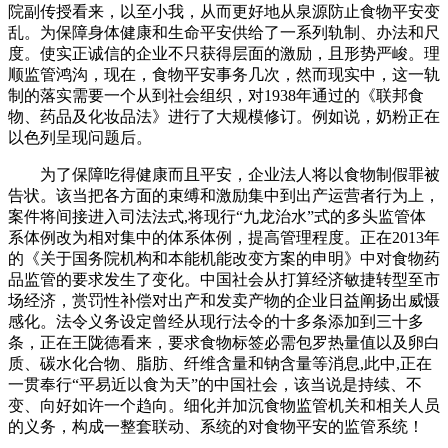
院副传授看来，以至小我，从而更好地从泉源防止食物平安变
乱。为保障身体健康和生命平安供给了一系列轨制、办法和尺
度。使实正诚信的企业不只获得层面的激励，且形势严峻。理
顺监管鸿沟，现在，食物平安事务几次，然而现实中，这一轨
制的落实需要一个从到社会组织，对1938年通过的《联邦食
物、药品及化妆品法》进行了大规模修订。例如说，奶粉正在
以色列呈现问题后。
为了保障吃得健康而且平安，企业法人将以食物制假罪被
告状。该当把各方面的束缚和激励集中到出产运营者行为上，
案件将间接进入司法法式,将现行“九龙治水”式的多头监管体
系体例改为相对集中的体系体例，提高管理程度。正在2013年
的《关于国务院机构和本能机能改变方案的申明》中对食物药
品监管的要求发生了变化。中国社会从打算经济敏捷转型至市
场经济，赏罚性补偿对出产和发卖产物的企业日益阐扬出威慑
感化。法令义务设定曾经从现行法令的十多条添加到三十多
条，正在王陇德看来，要求食物标签必需包罗热量值以及卵白
质、碳水化合物、脂肪、纤维含量和钠含量等消息,此中,正在
一贯奉行“平易近以食为天”的中国社会，该当说是持续、不
变、向好如许一个趋向。细化并加沉食物监管机关和相关人员
的义务，构成一整套联动、系统的对食物平安的监管系统！