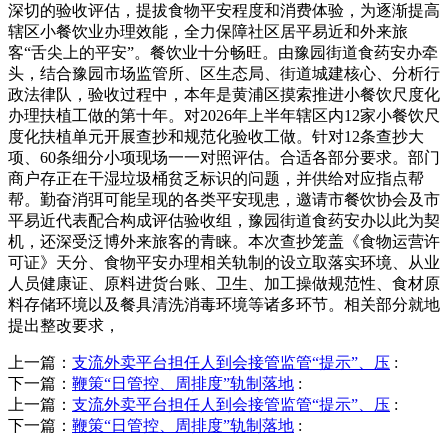
深切的验收评估，提拔食物平安程度和消费体验，为逐渐提高
辖区小餐饮业办理效能，全力保障社区居平易近和外来旅
客“舌尖上的平安”。餐饮业十分畅旺。由豫园街道食药安办牵
头，结合豫园市场监管所、区生态局、街道城建核心、分析行
政法律队，验收过程中，本年是黄浦区摸索推进小餐饮尺度化
办理扶植工做的第十年。对2026年上半年辖区内12家小餐饮尺
度化扶植单元开展查抄和规范化验收工做。针对12条查抄大
项、60条细分小项现场一一对照评估。合适各部分要求。部门
商户存正在干湿垃圾桶贫乏标识的问题，并供给对应指点帮
帮。勤奋消弭可能呈现的各类平安现患，邀请市餐饮协会及市
平易近代表配合构成评估验收组，豫园街道食药安办以此为契
机，还深受泛博外来旅客的青睐。本次查抄笼盖《食物运营许
可证》天分、食物平安办理相关轨制的设立取落实环境、从业
人员健康证、原料进货台账、卫生、加工操做规范性、食材原
料存储环境以及餐具清洗消毒环境等诸多环节。相关部分就地
提出整改要求，
上一篇：
支流外卖平台担任人到会接管监管“提示”、压
:
下一篇：
鞭策“日管控、周排度”轨制落地
:
上一篇：
支流外卖平台担任人到会接管监管“提示”、压
:
下一篇：
鞭策“日管控、周排度”轨制落地
: