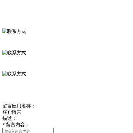
联系我们
联系方式
河北省保定市徐水县崔庄镇吴庄村
0312-8799456 18633256098
delishipin@yeah.net
给我留言
留言应用名称：
客户留言
描述：
*
留言内容：