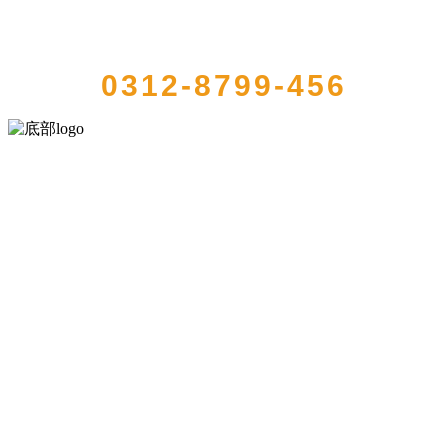
QUICK CONTACT US
0312-8799-456
河北amjs澳金沙门食品有限公司创建于1991年，是经省级注册的大型农
产品加工出口企业，注册资金2000万元，总资产1亿多元。公司产品有
速冻甜糯玉米，芦笋，青豆，草莓，花菜，青刀豆，混合菜，胡萝卜
等。
服务支持
关于我们
食品安全知识
食品安全资讯