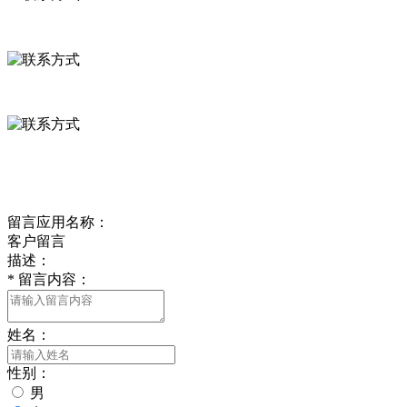
河北省保定市徐水县崔庄镇吴庄村
0312-8799456 18633256098
delishipin@yeah.net
给我留言
留言应用名称：
客户留言
描述：
*
留言内容：
姓名：
性别：
男