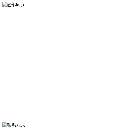
河北amjs澳金沙门食品有限公司创建于1991年，是经省级注册的大型农
产品加工出口企业，注册资金2000万元，总资产1亿多元。公司产品有
速冻甜糯玉米，芦笋，青豆，草莓，花菜，青刀豆，混合菜，胡萝卜
等。
服务支持
关于我们
食品安全知识
食品安全资讯
联系我们
联系方式