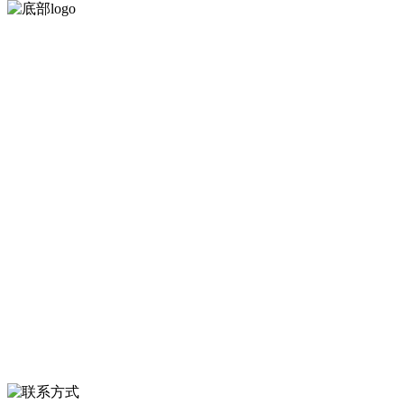
河北amjs澳金沙门食品有限公司创建于1991年，是经省级注册的大型农
产品加工出口企业，注册资金2000万元，总资产1亿多元。公司产品有
速冻甜糯玉米，芦笋，青豆，草莓，花菜，青刀豆，混合菜，胡萝卜
等。
服务支持
关于我们
食品安全知识
食品安全资讯
联系我们
联系方式