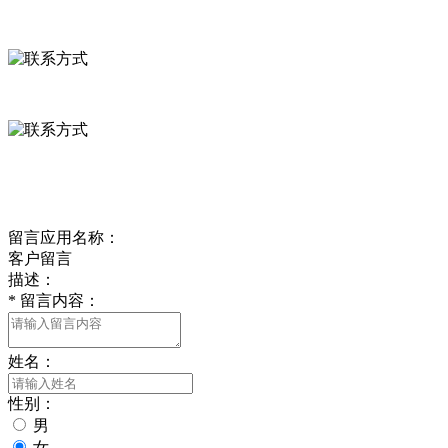
河北省保定市徐水县崔庄镇吴庄村
0312-8799456 18633256098
delishipin@yeah.net
给我留言
留言应用名称：
客户留言
描述：
*
留言内容：
姓名：
性别：
男
女