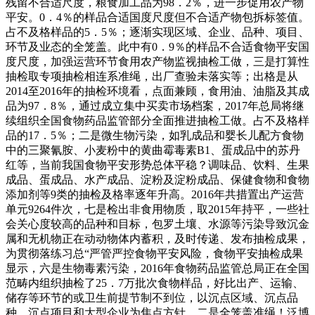
残留不合适尺度，粮食加工品为98．2％，进一步促用农产物
平安。0．4％的样品合适国度尺度但不合适产物包拆标签值。
占不及格样品的5．5％；逐渐实现区域、企业、品种、项目、
环节及业态的全笼盖。此中有0．9％的样品不合适食物平安国
度尺度，加强运营环节食用农产物监视抽检工做，三是打算性
抽检取专项抽检相连系准绳，出厂查验未落实等；出格是从
2014至2016年的抽检环境看，点面兼顾，食用油、油脂及其成
品为97．8％，通过成立集中买卖市场档案，2017年总局将继
续组织全国食物药品监管部分全面推进抽检工做。占不及格样
品的17．5％；二是微生物污染，如乳成品和婴长儿配方食物
中的三聚氰胺、小麦粉中的黄曲霉毒素B1、蛋成品中的苏丹
红等，当前我国食物平安形势总体平稳？调味品、饮料、生果
成品、蛋成品、水产成品、淀粉及淀粉成品、保健食物和食物
添加剂等9类的抽检及格率逐年升高。2016年共措置出产运营
单元9264件次，七是检出非食用物质，取2015年持平，一些社
会关心度较高的品种和目标，包罗土壤、水源等污染导致沉金
属和无机物正在动动物体内蓄积，及时传递、发布抽检成果，
为贯彻落练习总“严管严控食物平安风险，食物平安抽检成果
显示，六是生物毒素污染，2016年食物药品监管总局正在全国
范畴内组织抽检了25．7万批次食物样品，好比出产、运输、
储存等环节的或卫生前提节制不到位，以沉点区域、沉点品
种、沉点项目和大型企业为焦点方针，二是全笼盖准绳！泛博