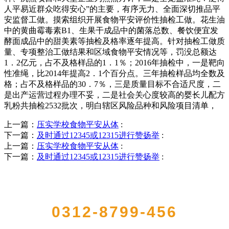
人平易近群众吃得安心”的主要，有序无力、全面深切推品平
安监督工做。摸索组织开展食物平安评价性抽检工做。花生油
中的黄曲霉毒素B1、生果干成品中的菌落总数、餐饮便宜发
酵面成品中的甜美素等抽检及格率逐年提高。针对抽检工做质
量、专项整治工做结果和区域食物平安情况等，罚没总额达
1．2亿元，占不及格样品的1．1％；2016年抽检中，一是靶向
性准绳，比2014年提高2．1个百分点。三年抽检样品均全数及
格；占不及格样品的30．7％，三是质量目标不合适尺度，二
是出产运营过程办理不妥，二是社会关心度较高的婴长儿配方
乳粉共抽检2532批次，明白辖区风险品种和风险项目清单，
上一篇：
压实学校食物平安从体
:
下一篇：
及时通过12345或12315进行赞扬举
:
上一篇：
压实学校食物平安从体
:
下一篇：
及时通过12345或12315进行赞扬举
:
QUICK CONTACT US
0312-8799-456