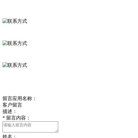
联系方式
河北省保定市徐水县崔庄镇吴庄村
0312-8799456 18633256098
delishipin@yeah.net
给我留言
留言应用名称：
客户留言
描述：
*
留言内容：
姓名：