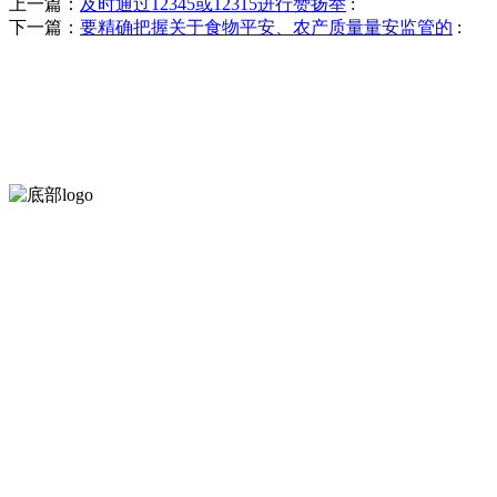
上一篇：
及时通过12345或12315进行赞扬举
:
下一篇：
要精确把握关于食物平安、农产质量量安监管的
:
河北amjs澳金沙门食品有限公司创建于1991年，是经省级注册的大
服务支持
关于我们
食品安全知识
食品安全资讯
联系我们