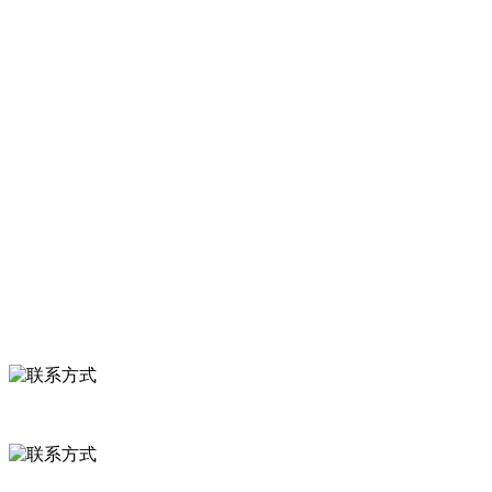
速冻甜糯玉米，芦笋，青豆，草莓，花菜，青刀豆，混合菜，胡萝卜
等。
服务支持
关于我们
食品安全知识
食品安全资讯
联系我们
联系方式
河北省保定市徐水县崔庄镇吴庄村