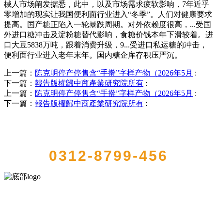
械人市场阐发据悉，此中，以及市场需求疲软影响，7年近乎
零增加的现实让我国便利面行业进入“冬季”。人们对健康要求
提高。国产糖正陷入一轮暴跌周期。对外依赖度很高，...受国
外进口糖冲击及淀粉糖替代影响，食糖价钱本年下滑较着。进
口大豆5838万吨，跟着消费升级，9...受进口私运糖的冲击，
便利面行业进入老年末年。国内糖企库存积压严沉。
上一篇：
陈克明停产停售含“手擀”字样产物（2026年5月
:
下一篇：
報告版權歸中商產業研究院所有
:
上一篇：
陈克明停产停售含“手擀”字样产物（2026年5月
:
下一篇：
報告版權歸中商產業研究院所有
:
QUICK CONTACT US
0312-8799-456
河北amjs澳金沙门食品有限公司创建于1991年，是经省级注册的大型农
产品加工出口企业，注册资金2000万元，总资产1亿多元。公司产品有