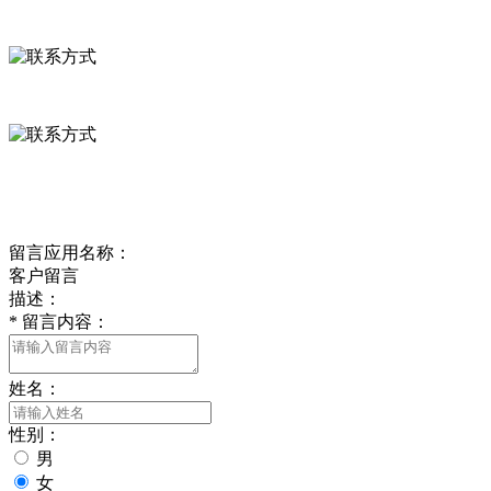
河北省保定市徐水县崔庄镇吴庄村
0312-8799456 18633256098
delishipin@yeah.net
给我留言
留言应用名称：
客户留言
描述：
*
留言内容：
姓名：
性别：
男
女