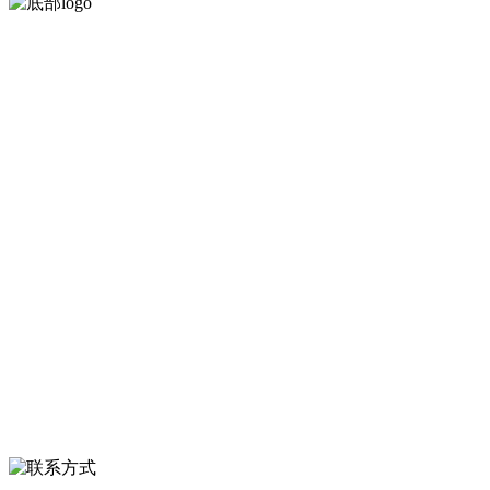
河北amjs澳金沙门食品有限公司创建于1991年，是经省级注册的大型农
产品加工出口企业，注册资金2000万元，总资产1亿多元。公司产品有
速冻甜糯玉米，芦笋，青豆，草莓，花菜，青刀豆，混合菜，胡萝卜
等。
服务支持
关于我们
食品安全知识
食品安全资讯
联系我们
联系方式