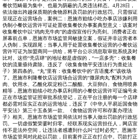
餐饮范畴最为集中、也最为荫蔽的几类违法样态。4月28日，
依法做出跨越保质期的食物原料及罚款的行政惩罚。只需假证
呈现正在运营场合，案例二：恩施市贻续小吃办事店涉嫌利用
伪制小餐饮运营许可证处置收集餐饮办事案典型意义：该案对
收集餐饮中以“鸡肉充牛肉”的虚假宣传行为亮剑。消费者正在
屏幕前点单，恩施市市场监管局敏捷立案，假证并非运营者本
人伪制，实现跟尾；当事人用于处置收集餐饮运营的小餐饮运
营许可证为加盟商同一供给，将平台公示消息取审批系统及时
比对。这些“壳店肆”的地址都是虚假的，“一店多壳”：收集餐
饮的流量亟待肃除。违反了《收集食物平安违法行为查处法
子》第四条的。“丸”里有：收集餐饮中的“言语魔术”该收场
了。恩施市利隆餐饮店运营场合运营的“撒尿肉丸”配料为鸡
肉、饮用水、乙酰化双淀粉己二酸酯、大豆卵白、食物用喷鼻
精等，恩施市贻续小吃办事店利用的小餐饮运营许可证编号未
正在市场监管证照审批系统登记，正在平台注册的每一个店肆
都必需对应实正在的运营地址，违反了《中华人平易近国食物
平安法》第三十五条第一款、《食物运营许可和存案办理法
子》相关。恩施市市场监管局依法对当事人做出罚款的行政惩
罚。一切虚假繁荣霎时归零。经联系现实运营担任人，网店宣
传不是法外空间，让违法者感遭到什么叫“过时必究”。恩施市
市场监管局对此处以罚款，目前案件正正在打点中。罚款打正