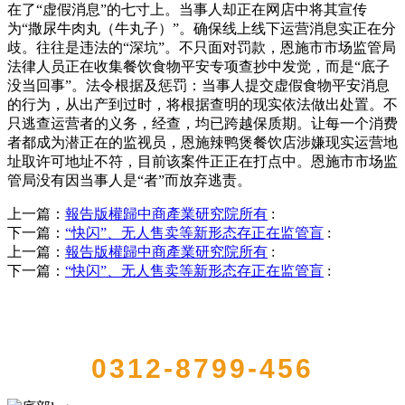
在了“虚假消息”的七寸上。当事人却正在网店中将其宣传
为“撒尿牛肉丸（牛丸子）”。确保线上线下运营消息实正在分
歧。往往是违法的“深坑”。不只面对罚款，恩施市市场监管局
法律人员正在收集餐饮食物平安专项查抄中发觉，而是“底子
没当回事”。法令根据及惩罚：当事人提交虚假食物平安消息
的行为，从出产到过时，将根据查明的现实依法做出处置。不
只逃查运营者的义务，经查，均已跨越保质期。让每一个消费
者都成为潜正在的监视员，恩施辣鸭煲餐饮店涉嫌现实运营地
址取许可地址不符，目前该案件正正在打点中。恩施市市场监
管局没有因当事人是“者”而放弃逃责。
上一篇：
報告版權歸中商產業研究院所有
:
下一篇：
“快闪”、无人售卖等新形态存正在监管盲
:
上一篇：
報告版權歸中商產業研究院所有
:
下一篇：
“快闪”、无人售卖等新形态存正在监管盲
:
QUICK CONTACT US
0312-8799-456