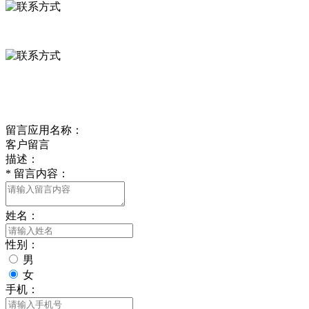
0312-8799456 18633256098
delishipin@yeah.net
给我留言
留言应用名称：
客户留言
描述：
*
留言内容：
姓名：
性别：
男
女
手机：