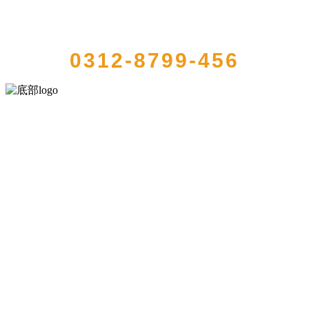
QUICK CONTACT US
0312-8799-456
河北amjs澳金沙门食品有限公司创建于1991年，是经省级注册的大型农
产品加工出口企业，注册资金2000万元，总资产1亿多元。公司产品有
速冻甜糯玉米，芦笋，青豆，草莓，花菜，青刀豆，混合菜，胡萝卜
等。
服务支持
关于我们
食品安全知识
食品安全资讯