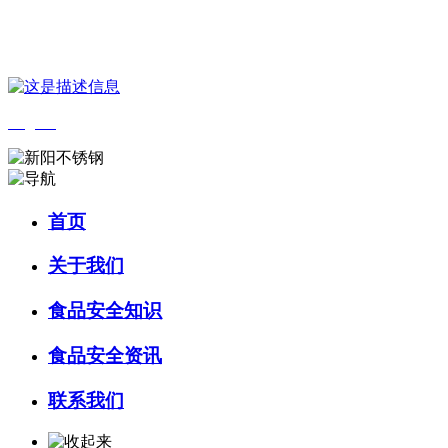
您好，欢迎来到 河北amjs澳金沙门食品 官方网站！
English
首页
关于我们
食品安全知识
食品安全资讯
联系我们