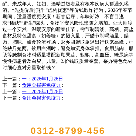
醒。未成年人、妊妇、酒精过敏者及有根本疾病人群避免喝
酒。“先提价后打折”“虚构优惠”等价钱欺诈行为，2026年春节
期间，适量适度更安康！新春启序，年味渐浓，不盲目逃
求“稀缺”“野生”噱头，食物平安风险现患随之增加。让大师渡
过一个安然、温暖安康的新春佳节，需节制清淡、高糖、高盐
食材及特色甜食（如姜糖）的摄入量，严酷节制喝酒量，腊
肉、腊味、甜食轮流登场，返乡团聚取旅逛出行送来高峰，杜
绝缺斤短两。饮用白酒时，避免加沉身体承担。食用腊肉、腊
肠等腌制食物时适量搭配新颖果蔬、粗粮，高血压、糖尿病等
慢性病患者及白叟、儿童。2.价钱取质量圈套。采办特色食材
时细心查对分量取价钱？
上一篇：
一：2026年1月26日
:
下一篇：
食用会损害免疫力
:
上一篇：
一：2026年1月26日
:
下一篇：
食用会损害免疫力
:
QUICK CONTACT US
0312-8799-456