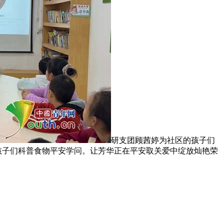
研支团顾茜婷为社区的孩子们
孩子们科普食物平安学问。让芳华正在平安取关爱中绽放灿艳荣