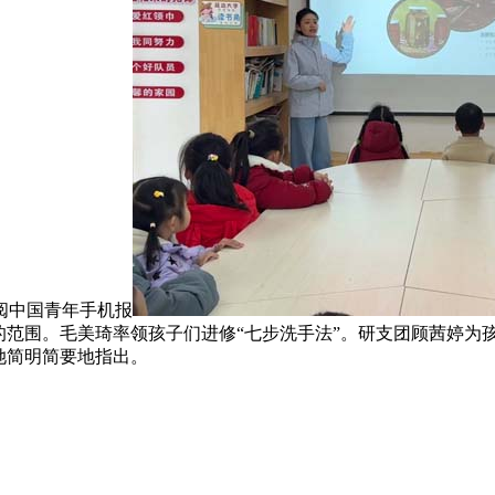
订阅中国青年手机报
的范围。毛美琦率领孩子们进修“七步洗手法”。研支团顾茜婷为
她简明简要地指出。