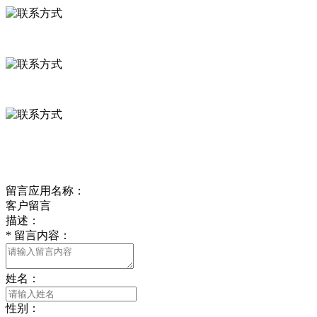
河北省保定市徐水县崔庄镇吴庄村
0312-8799456 18633256098
delishipin@yeah.net
给我留言
留言应用名称：
客户留言
描述：
*
留言内容：
姓名：
性别：