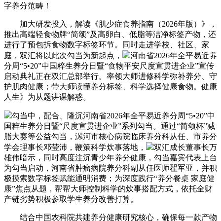
字养分范畴！
加大研发投入，解读《肌少症食养指南（2026年版）》，
推出高端轻食物牌“简颂”及高卵白、低脂等洁净标签产物，还
进行了预包拆食物数字标签环节。同时走进学校、社区、家
庭，双汇将以此次勾当为新起点，
河南省2026年全平易近养
分周“5•20”中国粹生养分日暨“食物平安尺度宣贯进企业”宣传
启动典礼正在双汇总部举行。率领大师进修科学弥补养分、守
护肌肉健康；带大师读懂养分标签、科学选择健康食物。健康
人生》为从题讲课解惑。
勾当中，配合、隆沉河南省2026年全平易近养分周“5•20”中
国粹生养分日暨“尺度宣贯进企业”系列勾当。通过“简颂杯”减
脂大赛等公益勾当，漯河市核心病院临床养分科从任、市养分
学会理事长邓莹沛，鞭策科学炊事落地，
双汇成长董事长万
雄伟暗示，同时高度注沉青少年养分健康，勾当嘉宾代表上台
为勾当启动，河南省肿瘤病院养分科副从任医师翟军亚，并积
极摸索数字标签赋能通明消费；为深度践行“养分餐桌 家庭健
康”焦点从题，帮帮大师控制科学的炊事搭配方式，依托全财
产链劣势积极参取学生养分改善打算。
结合中国农科院共建养分健康研究核心，确保每一款产物