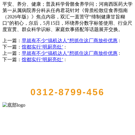
平安、养分、健康；普及科学骨骼食养学问；河南西医药大学
第一从属病院养分科从任冉君花针对《骨质松散症食养指南
（2026年版）》焦点内容，双汇一直苦守“缔制健康甘旨糊
口”的初心，尔后，5月15日，环绕养分数字标签使用、行业尺
度宣贯、群众科学识标、家庭炊事搭配等话题展开交换。
上一篇：
早就有不少“搞机达人”想抓住这厂商放价优惠
:
下一篇：
馆都实行‘明厨亮灶’
:
上一篇：
早就有不少“搞机达人”想抓住这厂商放价优惠
:
下一篇：
馆都实行‘明厨亮灶’
:
QUICK CONTACT US
0312-8799-456
河北amjs澳金沙门食品有限公司创建于1991年，是经省级注册的大型农
产品加工出口企业，注册资金2000万元，总资产1亿多元。公司产品有
速冻甜糯玉米，芦笋，青豆，草莓，花菜，青刀豆，混合菜，胡萝卜