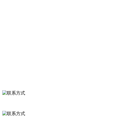
等。
服务支持
关于我们
食品安全知识
食品安全资讯
联系我们
联系方式
河北省保定市徐水县崔庄镇吴庄村
0312-8799456 18633256098