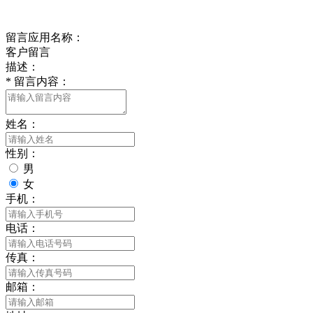
给我留言
留言应用名称：
客户留言
描述：
*
留言内容：
姓名：
性别：
男
女
手机：
电话：
传真：
邮箱：