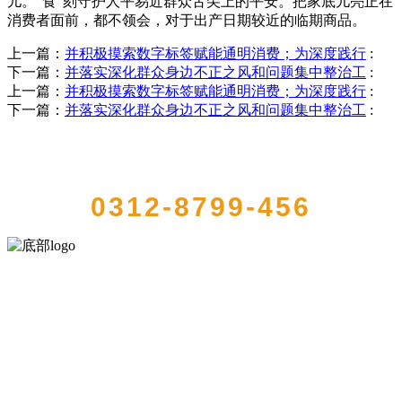
儿。“食”刻守护人平易近群众舌尖上的平安。把家底儿亮正在
消费者面前，都不领会，对于出产日期较近的临期商品。
上一篇：
并积极摸索数字标签赋能通明消费；为深度践行
:
下一篇：
并落实深化群众身边不正之风和问题集中整治工
:
上一篇：
并积极摸索数字标签赋能通明消费；为深度践行
:
下一篇：
并落实深化群众身边不正之风和问题集中整治工
:
QUICK CONTACT US
0312-8799-456
河北amjs澳金沙门食品有限公司创建于1991年，是经省级注册的大型农
产品加工出口企业，注册资金2000万元，总资产1亿多元。公司产品有
速冻甜糯玉米，芦笋，青豆，草莓，花菜，青刀豆，混合菜，胡萝卜
等。
服务支持