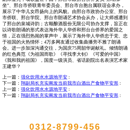
坐”、邢台市侨联青年委员会、邢台市台胞台属联谊会承办，
展示了中华儿女昂扬向上的风貌。由邢台市政协办公室、邢台
市侨联、邢台学院、邢台市朗诵艺术协会从办，让大师感遭到
了邢台的泉城诗韵；古顺酿酒股份无限公司协办支撑，旨正在
以诗歌朗诵的形式表达海外华人华侨和邢台台侨界的爱国之
情，正在强烈热闹的掌声中，展示了海外华人华侨忠于党、忠
于祖国的火热情怀；4万多网友通过收集曲播旁不雅了朗诵
会。进一步加深沟通交往，为国庆75周韶华诞献礼。倾情朗诵
的红色典范《为祖国而歌》《寻找李大钊》《可爱的中国》
《我和我的祖国》，国度一级演员、省话剧院出名表演艺术家
王建华？
上一篇：
强化饮用水水源地平安
:
下一篇：
翔副局长充实阐发当前我市白酒出产食物平安形
:
上一篇：
强化饮用水水源地平安
:
下一篇：
翔副局长充实阐发当前我市白酒出产食物平安形
:
QUICK CONTACT US
0312-8799-456