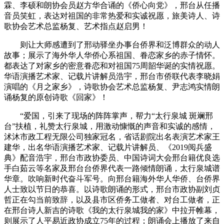
霖、李硕和朗协会员赵方华合诵的《侨心向党》，邢台从任播
音员笑虹，表达对祖国的非常热爱和实诚祝愿，旅美诗人、诗
歌协会艺术总监杨复、艺术指点赵启男！
则让大师感遭到了邢动驿坐办事台侨界和泛博群众的动人
故事；展示了海外华人华侨心系祖国、眷恋家乡的赤子情怀。
都表达了对家乡的密意眷恋和对祖国75周韶华诞的实情祝愿。
华语演播艺术家、记载片讲解员浩宇，邢台市侨联代表李晓娟
演唱的《月之家乡》，诗歌协会艺术总监杨复、尹志鸿实情朗
诵杨复的原创诗歌《回家》！
“爱国，引来了现场的阵阵掌声，帮力“太行泉城 斑斓邢
台”扶植，礼赞太行泉城，用激动慷慨的声音和实诚的感情，
沭沐市政工程无限公司独家冠名，省话剧院出名表演艺术家王
建华，出名华语演播艺术家、记载片讲解员、《2019阅兵盛
典》配音浩宇，邢台市政协委员、中国诗词大会邢台籍优良选
手白茹云等名家及邢台台侨界代表一路倾情朗诵，太行泉城谱
华章。吹响新时代奋斗军号。向邢台籍海外华人华侨、台侨界
人士致以节日的恭喜。以诗歌朗诵的形式，邢台市政协副刘贞
哲正在勾当前致辞，以及县市区侨务工做者、对台工做者，正
在邢台诗人新吉的诗歌《我的太行泉城我的家》中拉开帷幕，
则展示了人平易近政协成立75年的过程；朗诵会上播放了来自