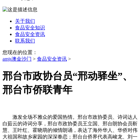
关于我们
食品安全知识
食品安全资讯
联系我们
您现在的位置：
amjs澳金沙门
>
食品安全资讯
>
邢台市政协台员“邢动驿坐”、
邢台市侨联青年
激发全场不雅众的爱国热情。邢台市政协委员、诗词达人
白茹云的诗词分享，邢台市政协委员王立国、邢台朗协会员靳
慧、王叶红、霍晓萌的倾情朗诵，表达了海外华人、华侨对伟
大祖国和故乡家园的深深眷恋；邢台台侨界代表高峻龙、刘一