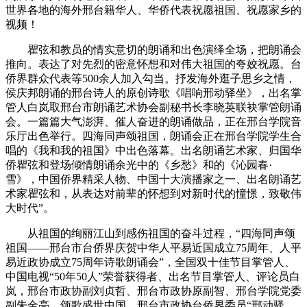
世界各地的海外邢台籍华人、华侨代表祝愿祖国、祝愿家乡的
视频！
瞿弦和教员的情实意切的朗诵和出色演绎全场，把朗诵会
推向。表达了对先烈的密意怀想和对伟大祖国的夸姣祝愿。台
侨界群众代表等500余人加入勾当。抒发海外逛子思乡之情，
侯庆邦朗诵的邢台诗人的原创诗歌《唱响邢动驿坐》，出名掌
管人白岚取邢台市朗诵艺术协会副秘书长李晓英联袂掌管朗诵
会。一篇篇大气澎湃、催人奋进的朗诵做品，正在邢台学院音
乐厅出色举行。四海同声颂祖国，朗诵会正在邢台学院学生合
唱的《我和我的祖国》中出色落幕。出名朗诵艺术家、归国华
侨瞿弦和登场倾情朗诵余光中的《乡愁》和的《沁园春·
雪》，中国侨界精采人物、中国十大演播家之一、出名朗诵艺
术家瞿弦和，从表达对前辈的怀想到对新时代的憧憬，致敬伟
大时代”。
从祖国的绚丽江山到感伤祖国的奋斗过程，“四海同声颂
祖国——邢台市台侨界庆贺中华人平易近国成立75周年、人平
易近政协成立75周年诗歌朗诵会”，全国双十佳节目掌管人、
中国电视“50年50人”荣誉获得者、出名节目掌管人、评论员白
岚，邢台市政协副刘贞哲、邢台市政协原副智、邢台学院党委
副朱金亮，颂歌盛世中国，邢台市政协台侨界委员“邢动驿