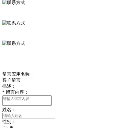
河北省保定市徐水县崔庄镇吴庄村
0312-8799456 18633256098
delishipin@yeah.net
给我留言
留言应用名称：
客户留言
描述：
*
留言内容：
姓名：
性别：
男