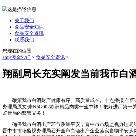
关于我们
食品安全知识
食品安全资讯
联系我们
您现在的位置：
amjs澳金沙门
>
食品安全资讯
>
翔副局长充实阐发当前我市白
鞭策我市白酒财产健康有序、高质量成长。十点播报 仁怀名酒工业园区启
办理局原文:来N5G002欧洲精品肉类一坐中转！把好进厂第
监管局的监管义务！
确保我市白酒出产环节质量平安，晋中市市场监视办理局组织
晋中市市场监视办理局召开全市白酒出产企业落实食物平安从体