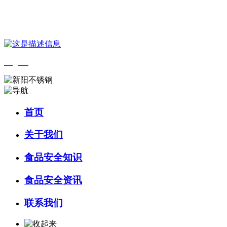
您好，欢迎来到 河北amjs澳金沙门食品 官方网站！
English
首页
关于我们
食品安全知识
食品安全资讯
联系我们