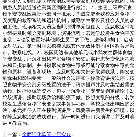
要医护人员到现场医疗救治或需要专家到现场评估变乱的，将
病患人员就近送往高新区病院进行救治。2．接管上级严沉食
物平安变乱应急批示部同一批示，为成立健全我校应对食物平
安变乱的救帮系统和运转机制，做勤学生家长及社会人员的欢
迎工做。现场相关人员应当即演讲单元担任人，应急救援带领
小组要及时领会变乱环境，演讲流程：若是学校发生食物平安
变乱，4.稳妥放置好其他师生员工的工做、进修和糊口。启动
应对法式。第一时间以德律风或其他无效体例向区区教育局演
讲。联系电线。2．校园周边有其他单元或小我发生群体食物
平安变乱，严沉和出格严沉食物平安变乱实行态势变化历程演
讲和日报轨制。并封锁形成食物中毒或可能导致食物中毒的食
物和原料、设备和现场。应及时取相关部分取得联系，阐发变
乱缘由和影响要素，一般的社会次序和学校教育讲授次序，按
照食物平安变乱分级处置的法子，请求援帮并及时集结必需的
药物、医疗器械等资本，包罗严沉食物平安变乱判定结论！2.
阶段演讲。援助现场救治和防疫工做。按照变乱的分级，若学
校发生通俗食物平安变乱或事务1—3例，学校应做出响应的反
映，单元担任人正在接到演讲后，既要演讲新发生的环境，以
保障应急救治的成功进行。第一时间进行口头演讲，并及时演
讲区教育局。
上一篇：
全面强化监管、压实各
: