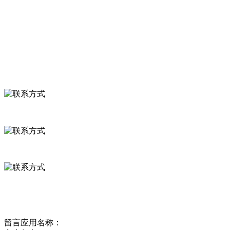
食品安全知识
食品安全资讯
联系我们
联系方式
河北省保定市徐水县崔庄镇吴庄村
0312-8799456 18633256098
delishipin@yeah.net
给我留言
留言应用名称：