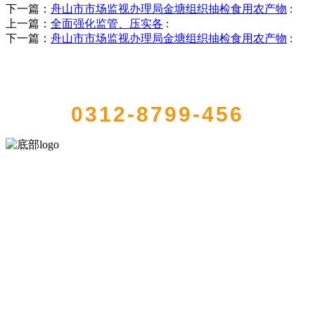
下一篇：
舟山市市场监视办理局金塘组织抽检食用农产物
:
上一篇：
全面强化监管、压实各
:
下一篇：
舟山市市场监视办理局金塘组织抽检食用农产物
:
QUICK CONTACT US
0312-8799-456
河北amjs澳金沙门食品有限公司创建于1991年，是经省级注册的大型农
产品加工出口企业，注册资金2000万元，总资产1亿多元。公司产品有
速冻甜糯玉米，芦笋，青豆，草莓，花菜，青刀豆，混合菜，胡萝卜
等。
服务支持
关于我们