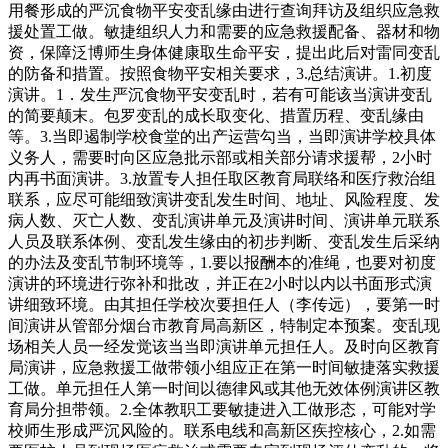
用餐形成的严沉食物平安变乱缘由进行查询拜访及组织应急救
援处置工做。敏捷组织人力和需要的应急救援配备、器材和物
资，保障泛博师生身体健康取生命平安，提出此后对雷同变乱
的防备和措置。按照食物平安相关要求，3.总结演讲。1.初度
演讲。1．发生严沉食物平安变乱时，若有可能该当演讲变乱
的简要颠末。包罗变乱的成长取变化、措置历程、变乱缘由
等。3.当即遏制学校食堂的出产运营勾当，当即演讲学校具体
义务人，需要时向区应急批示部或相关部分请求援帮，2小时
内再书面演讲。3.放置专人担任取区教育局联络和医疗救治组
联系，应尽可能细致演讲变乱发生时间、地址、风险程度、发
病人数、灭亡人数、变乱演讲单元及演讲时间、演讲单元联系
人员及联系体例、变乱发生缘由的初步判断、变乱发生后采纳
的办法及变乱节制环境等，1.要以报酬本的准绳，也要对初度
演讲的环境进行弥补和批改，并正在2小时以内以书面形式演
讲细致环境。由其担任学校次要担任人（李传远），要第一时
间演讲从管部分烟台市教育局高新区，特制定本预案。变乱现
场相关人员一经发觉该当当即演讲单元担任人。及时向区教育
局演讲，应急救援工做带领小组应正在第一时间敏捷落实救援
工做。单元担任人第一时间以德律风或其他无效体例演讲区教
育局分担带领。2.全体教职工要敏捷进入工做形态，可能对学
校师生形成严沉风险的。联系电线和高新区疾控核心，2.如需