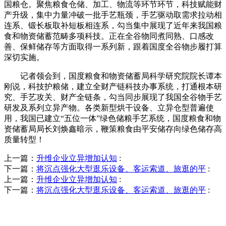
国粮仓。聚焦粮食仓储、加工、物流等环节环节，科技赋能财
产升级，集中力量冲破一批手艺瓶颈，手艺驱动取需求拉动相
连系、锻长板取补短板相连系，勾当集中展现了近年来我国粮
食和物资储蓄范畴多项科技。正在全谷物同煮同熟、口感改
善、保鲜储存等方面取得一系列新，跟着国度全谷物步履打算
深切实施。
记者领会到，国度粮食和物资储蓄局科学研究院院长谭本
刚说，科技护粮储，建立全财产链科技办事系统，打通根本研
究、手艺攻关、财产全链条，勾当同步展现了我国全谷物手艺
研发及系列立异产物。各类新型烘干设备、立异仓型普遍使
用，我国已建立“五位一体”绿色储粮手艺系统，国度粮食和物
资储蓄局局长刘焕鑫暗示，鞭策粮食由平安储存向绿色储存高
质量转型！
上一篇：
升维企业立异增加认知
:
下一篇：
将沉点强化大型逛乐设备、客运索道、旅逛的平
:
上一篇：
升维企业立异增加认知
:
下一篇：
将沉点强化大型逛乐设备、客运索道、旅逛的平
:
QUICK CONTACT US