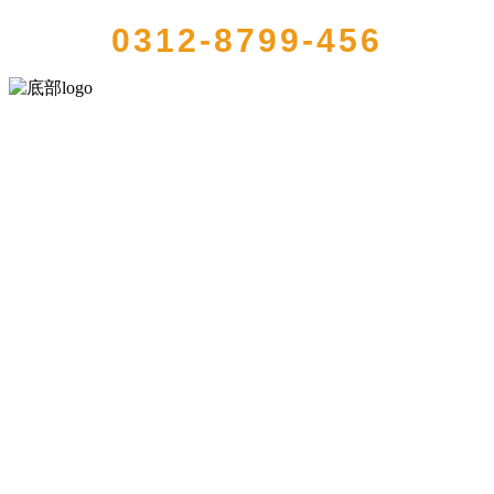
0312-8799-456
河北amjs澳金沙门食品有限公司创建于1991年，是经省级注册的大型农
产品加工出口企业，注册资金2000万元，总资产1亿多元。公司产品有
速冻甜糯玉米，芦笋，青豆，草莓，花菜，青刀豆，混合菜，胡萝卜
等。
服务支持
关于我们
食品安全知识
食品安全资讯
联系我们