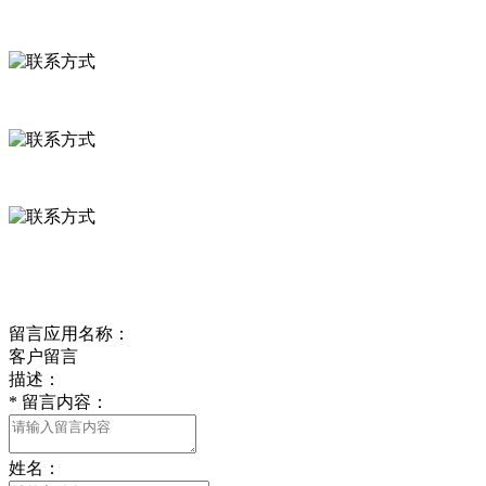
联系方式
河北省保定市徐水县崔庄镇吴庄村
0312-8799456 18633256098
delishipin@yeah.net
给我留言
留言应用名称：
客户留言
描述：
*
留言内容：
姓名：