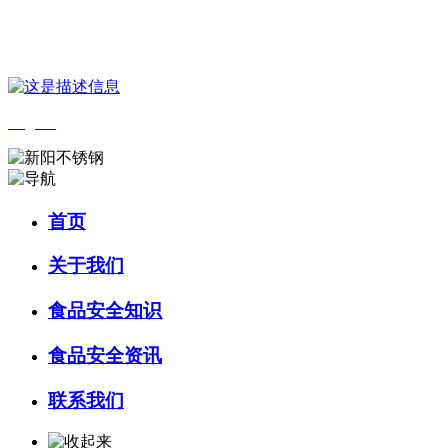
您好，欢迎来到 河北amjs澳金沙门食品 官方网站！
English
首页
关于我们
食品安全知识
食品安全资讯
联系我们