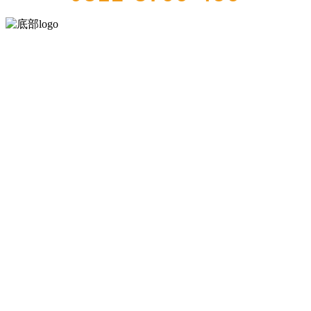
河北amjs澳金沙门食品有限公司创建于1991年，是经省级注册的大型农
产品加工出口企业，注册资金2000万元，总资产1亿多元。公司产品有
速冻甜糯玉米，芦笋，青豆，草莓，花菜，青刀豆，混合菜，胡萝卜
等。
服务支持
关于我们
食品安全知识
食品安全资讯
联系我们
联系方式