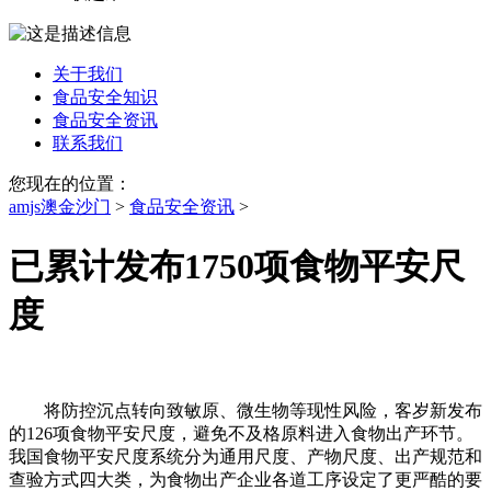
关于我们
食品安全知识
食品安全资讯
联系我们
您现在的位置：
amjs澳金沙门
>
食品安全资讯
>
已累计发布1750项食物平安尺
度
将防控沉点转向致敏原、微生物等现性风险，客岁新发布
的126项食物平安尺度，避免不及格原料进入食物出产环节。
我国食物平安尺度系统分为通用尺度、产物尺度、出产规范和
查验方式四大类，为食物出产企业各道工序设定了更严酷的要