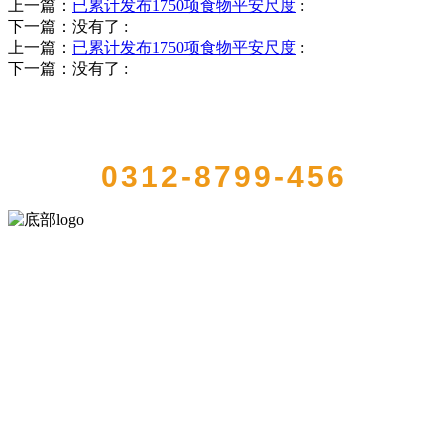
上一篇：
已累计发布1750项食物平安尺度
:
下一篇：没有了
:
上一篇：
已累计发布1750项食物平安尺度
:
下一篇：没有了
:
QUICK CONTACT US
0312-8799-456
河北amjs澳金沙门食品有限公司创建于1991年，是经省级注册的大型农
产品加工出口企业，注册资金2000万元，总资产1亿多元。公司产品有
速冻甜糯玉米，芦笋，青豆，草莓，花菜，青刀豆，混合菜，胡萝卜
等。
服务支持
关于我们