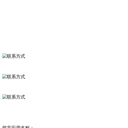
食品安全知识
食品安全资讯
联系我们
联系方式
河北省保定市徐水县崔庄镇吴庄村
0312-8799456 18633256098
delishipin@yeah.net
给我留言
留言应用名称：